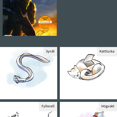
Synål
Kattlucka
Fyllecell
Högvakt