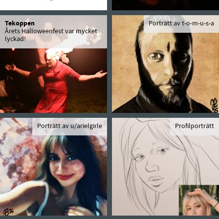
Tekoppen
Porträtt av t-o-m-u-s-a
Årets Halloweenfest var mycket
lyckad!
Porträtt av u/arielgirle
Profilporträtt