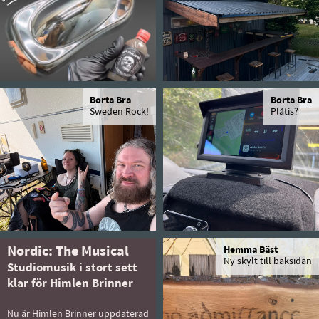
Borta Bra
Borta Bra
Sweden Rock!
Plåtis?
Nordic: The Musical
Hemma Bäst
Ny skylt till baksidan
Studiomusik i stort sett
klar för Himlen Brinner
Nu är Himlen Brinner uppdaterad