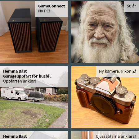
GameConnect
50 år
Ny PC!
Hemma Bäst
Ny kamera: Nikon Zf
Garageuppfart för husbil
:
Uppfarten är klar!
Hemma Bäst
Ljussablarna är klara!