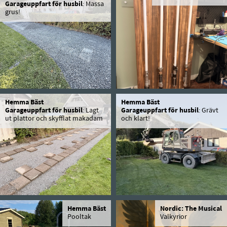
Garageuppfart för husbil
: Massa
grus!
Hemma Bäst
Hemma Bäst
Garageuppfart för husbil
: Lagt
Garageuppfart för husbil
: Grävt
ut plattor och skyfflat makadam
och klart!
Hemma Bäst
Nordic: The Musical
Pooltak
Valkyrior