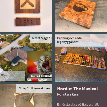
Matat Sigge?
Ordning och reda i
legobyggandet
"Flärp" till ismaskinen
Nordic: The Musical
Första skiss
En första skiss på Balders fall.