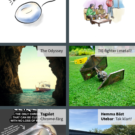
The Odyssey
TIE-fighter i metall!
Tagalot
Hemma Bäst
Chrome-färg
Utebar
: Tak klart!