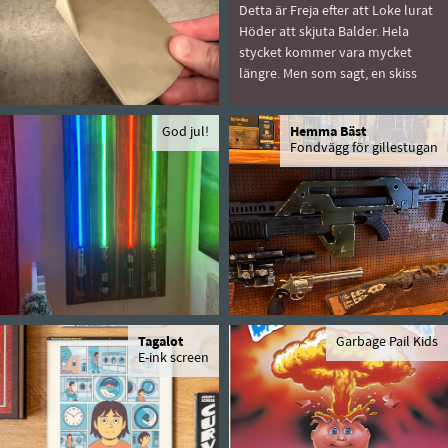
Detta är Freja efter att Loke lurat
Höder att skjuta Balder. Hela
stycket kommer vara mycket
längre. Men som sagt, en skiss
God jul!
Hemma Bäst
Fondvägg för gillestugan
Tagalot
Garbage Pail Kids
E-ink screen