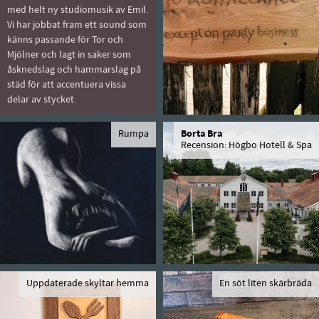
med helt ny studiomusik av Emil.
Vi har jobbat fram ett sound som
känns passande för Tor och
Mjölner och lagt in saker som
åsknedslag och hammarslag på
städ för att accentuera vissa
delar av stycket.
Rumpa
Borta Bra
Recension: Högbo Hotell & Spa
Uppdaterade skyltar hemma
En söt liten skärbräda