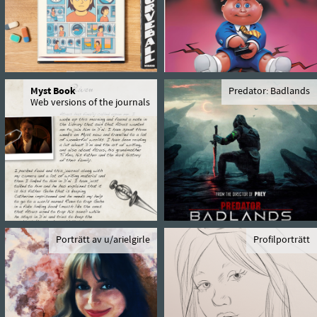
Myst Book
Predator: Badlands
Web versions of the journals
Porträtt av u/arielgirle
Profilporträtt