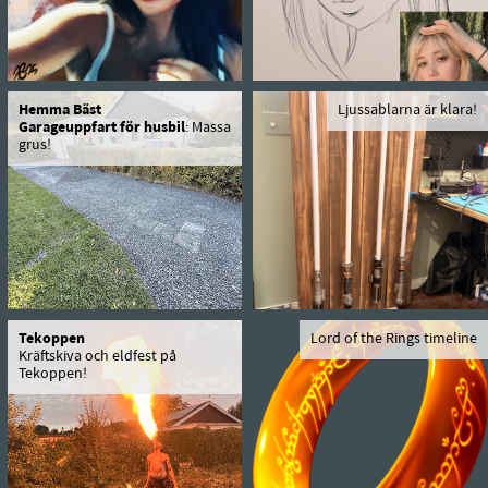
Hemma Bäst
Ljussablarna är klara!
Garageuppfart för husbil
: Massa
grus!
Tekoppen
Lord of the Rings timeline
Kräftskiva och eldfest på
Tekoppen!