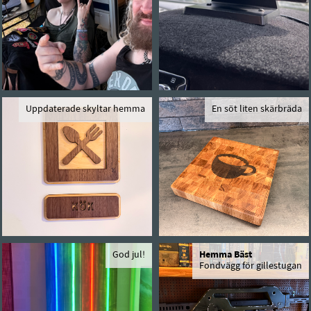
Uppdaterade skyltar hemma
En söt liten skärbräda
God jul!
Hemma Bäst
Fondvägg för gillestugan