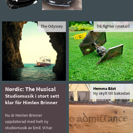
The Odyssey
TIE-fighter i metall!
Nordic: The Musical
Hemma Bäst
Ny skylt till baksidan
Studiomusik i stort sett
klar för Himlen Brinner
Nu är Himlen Brinner
uppdaterad med helt ny
studiomusik av Emil. Vi har