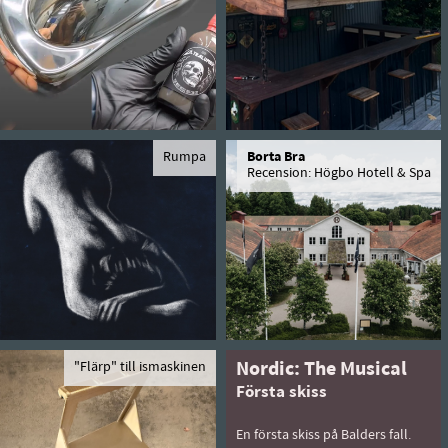
Rumpa
Borta Bra
Recension: Högbo Hotell & Spa
"Flärp" till ismaskinen
Nordic: The Musical
Första skiss
En första skiss på Balders fall.