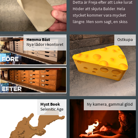
Detta är Freja efter att Loke lurat
Höder att skjuta Balder. Hela
stycket kommer vara mycket
längre. Men som sagt, en skiss
Hemma Bäst
Ostkupa
Nya lådor i kontoret
Myst Book
Ny kamera, gammal glöd
Selenitic Age