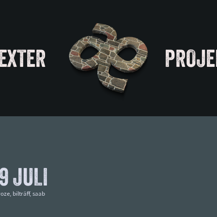
EXTER
PROJE
9 JULI
roze
,
bilträff
,
saab