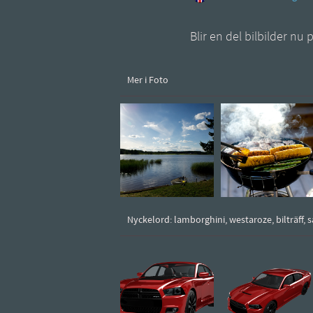
Blir en del bilbilder nu
Mer i Foto
Nyckelord: lamborghini, westaroze, bilträff,