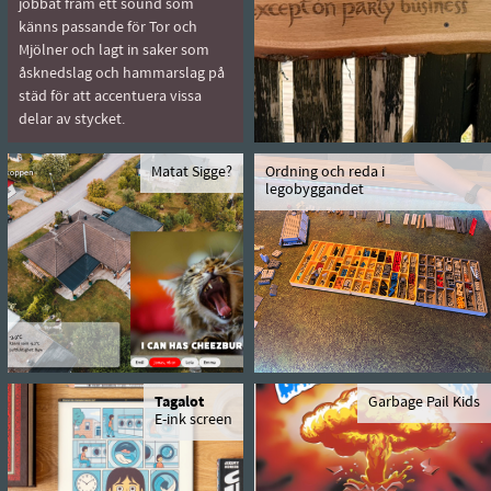
jobbat fram ett sound som
känns passande för Tor och
Mjölner och lagt in saker som
åsknedslag och hammarslag på
städ för att accentuera vissa
delar av stycket.
Matat Sigge?
Ordning och reda i
legobyggandet
Tagalot
Garbage Pail Kids
E-ink screen