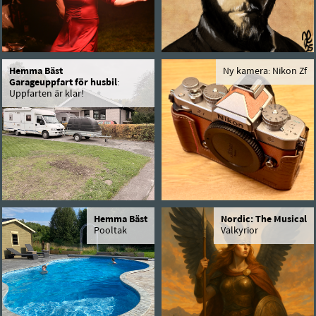
Hemma Bäst
Ny kamera: Nikon Zf
Garageuppfart för husbil
:
Uppfarten är klar!
Hemma Bäst
Nordic: The Musical
Pooltak
Valkyrior