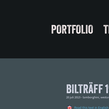
PORTFOLIO
T
BILTRÄFF 1
20 juli 2013 -
lamborghini
,
westa
Read this text in English