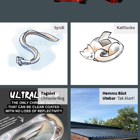
Synål
Kattlucka
Tagalot
Hemma Bäst
Chrome-färg
Utebar
: Tak klart!