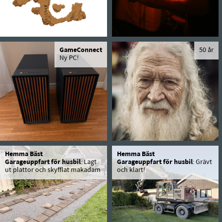
GameConnect
50 år
Ny PC!
Hemma Bäst
Hemma Bäst
Garageuppfart för husbil
: Lagt
Garageuppfart för husbil
: Grävt
ut plattor och skyfflat makadam
och klart!