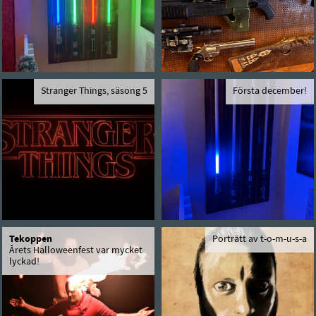
Stranger Things, säsong 5
Första december!
Tekoppen
Porträtt av t-o-m-u-s-a
Årets Halloweenfest var mycket
lyckad!