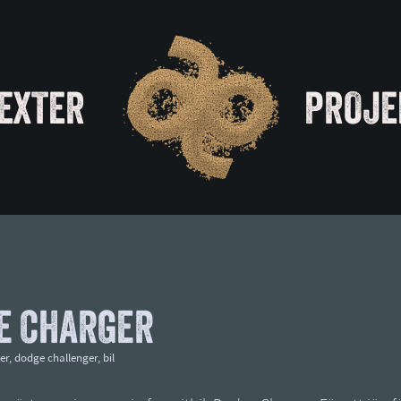
EXTER
PROJE
E CHARGER
er
,
dodge challenger
,
bil