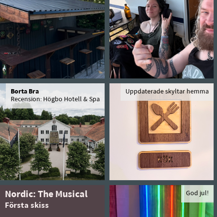
Borta Bra
Uppdaterade skyltar hemma
Recension: Högbo Hotell & Spa
Nordic: The Musical
God jul!
Första skiss