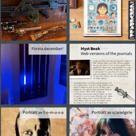
Första december!
Myst Book
Web versions of the journals
Porträtt av t-o-m-u-s-a
Porträtt av u/arielgirle