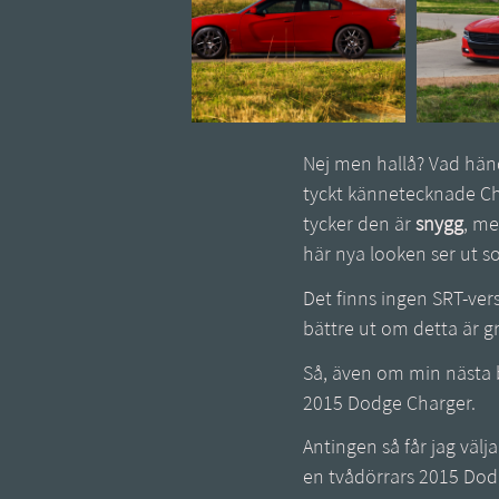
Nej men hallå? Vad händ
tyckt kännetecknade Char
tycker den är
snygg
, me
här nya looken ser ut s
Det finns ingen SRT-ve
bättre ut om detta är g
Så, även om min nästa 
2015 Dodge Charger.
Antingen så får jag välja
en tvådörrars 2015 Dodge