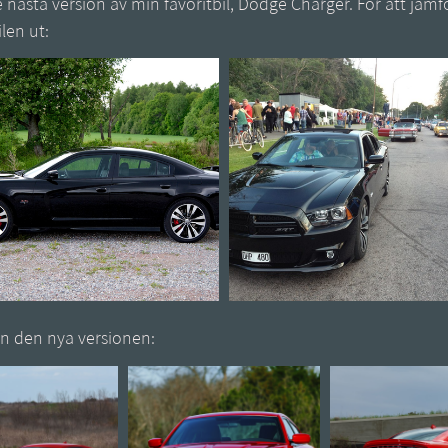
nästa version av min favoritbil, Dodge Charger. För att jämfö
len ut:
rån den nya versionen: