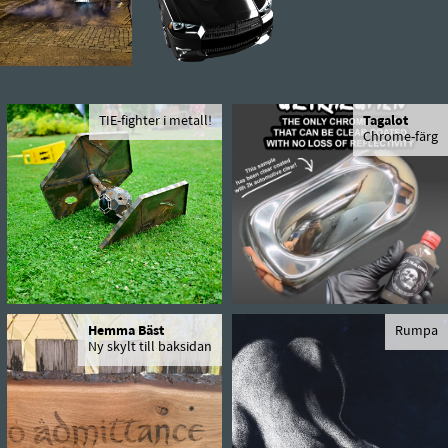
TIE-fighter i metall!
Tagalot
Chrome-färg
Hemma Bäst
Rumpa
Ny skylt till baksidan