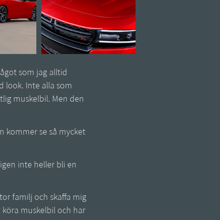
got som jag alltid
d look. Inte alla som
tlig muskelbil. Men den
den kommer se så mycket
gen inte heller bli en
stor familj och skaffa mig
t köra muskelbil och har