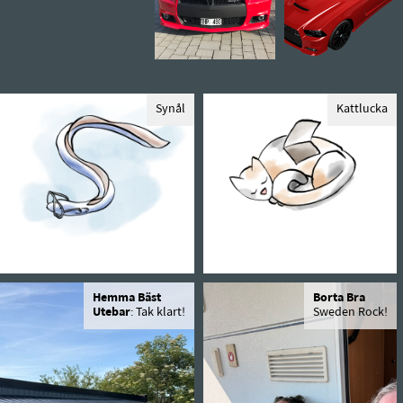
Synål
Kattlucka
Hemma Bäst
Borta Bra
Utebar
: Tak klart!
Sweden Rock!