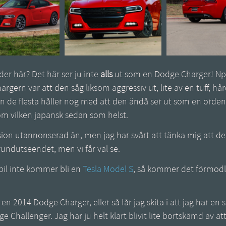
er här? Det här ser ju inte
alls
ut som en Dodge Charger! Npå
gern var att den såg liksom aggressiv ut, lite av en tuff, hår
n de flesta håller nog med att den ändå ser ut som en orden
om vilken japansk sedan som helst.
rsion utannonserad än, men jag har svårt att tänka mig att 
rundutseendet, men vi får väl se.
bil inte kommer bli en
Tesla Model S
, så kommer det förmodli
 en 2014 Dodge Charger, eller så får jag skita i att jag har en 
 Challenger. Jag har ju helt klart blivit lite bortskämd av at