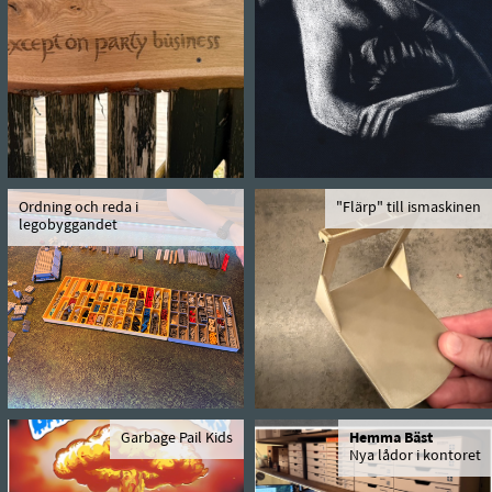
Ordning och reda i
"Flärp" till ismaskinen
legobyggandet
Garbage Pail Kids
Hemma Bäst
Nya lådor i kontoret