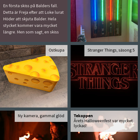
En första skiss på Balders fall.
Detta är Freja efter att Loke lurat
Höder att skjuta Balder. Hela
stycket kommer vara mycket
längre. Men som sagt, en skiss
Ostkupa
Stranger Things, säsong 5
Ny kamera, gammal glöd
Tekoppen
Årets Halloweenfest var mycket
lyckad!