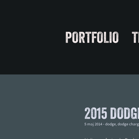
PORTFOLIO
T
2015 DODG
5 maj 2014 -
dodge
,
dodge charg