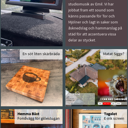
studiomusik av Emil. Vi har
jobbat fram ett sound som
känns passande för Tor och
Mjölner och lagt in saker som
åsknedslag och hammarslag på
städ för att accentuera vissa
delar av stycket.
En söt liten skärbräda
Matat Sigge?
Hemma Bäst
Tagalot
Fondvägg för gillestugan
E-ink screen