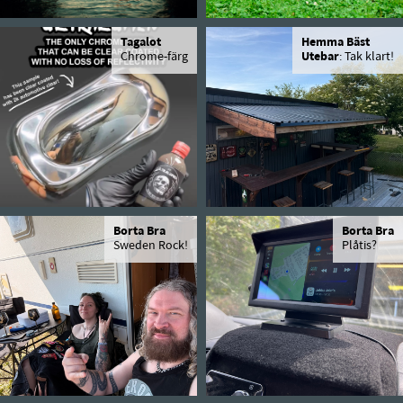
Tagalot
Hemma Bäst
Chrome-färg
Utebar
: Tak klart!
Borta Bra
Borta Bra
Sweden Rock!
Plåtis?