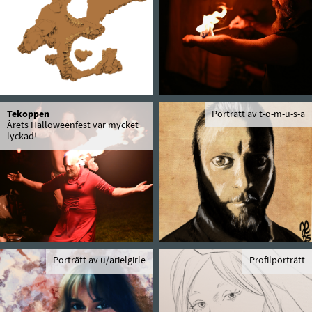
Tekoppen
Porträtt av t-o-m-u-s-a
Årets Halloweenfest var mycket
lyckad!
Porträtt av u/arielgirle
Profilporträtt