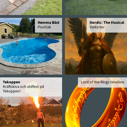
Hemma Bäst
Nordic: The Musical
Pooltak
Valkyrior
Tekoppen
Lord of the Rings timeline
Kräftskiva och eldfest på
Tekoppen!