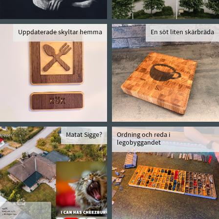
Uppdaterade skyltar hemma
En söt liten skärbräda
Matat Sigge?
Ordning och reda i
legobyggandet