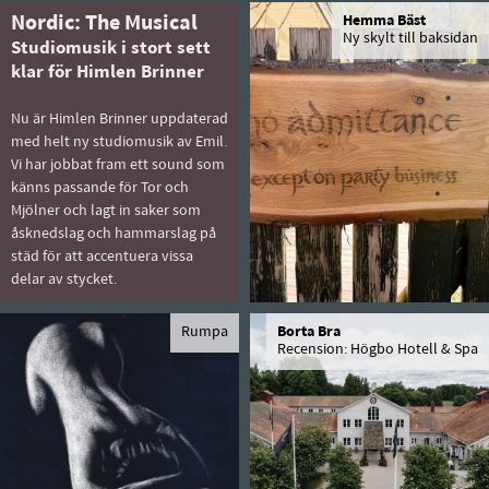
Nordic: The Musical
Hemma Bäst
Ny skylt till baksidan
Studiomusik i stort sett
klar för Himlen Brinner
Nu är Himlen Brinner uppdaterad
med helt ny studiomusik av Emil.
Vi har jobbat fram ett sound som
känns passande för Tor och
Mjölner och lagt in saker som
åsknedslag och hammarslag på
städ för att accentuera vissa
delar av stycket.
Rumpa
Borta Bra
Recension: Högbo Hotell & Spa