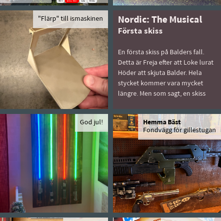
"Flärp" till ismaskinen
Nordic: The Musical
Första skiss
En första skiss på Balders fall.
Detta är Freja efter att Loke lurat
Höder att skjuta Balder. Hela
stycket kommer vara mycket
längre. Men som sagt, en skiss
God jul!
Hemma Bäst
Fondvägg för gillestugan