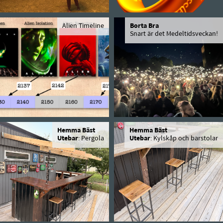
Alien Timeline
Borta Bra
Snart är det Medeltidsveckan!
Hemma Bäst
Hemma Bäst
Utebar
: Pergola
Utebar
: Kylskåp och barstolar