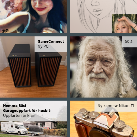
GameConnect
50 år
Ny PC!
Hemma Bäst
Ny kamera: Nikon Zf
Garageuppfart för husbil
:
Uppfarten är klar!