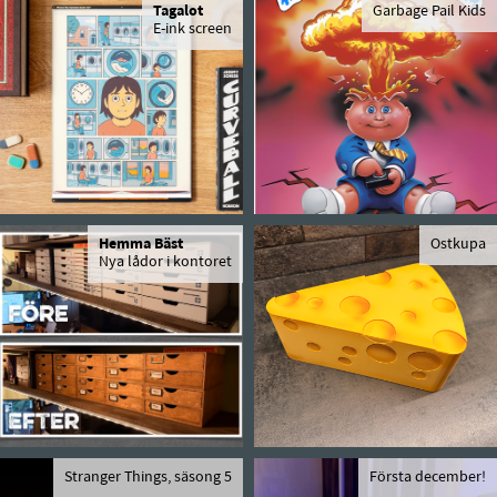
Tagalot
Garbage Pail Kids
E-ink screen
Hemma Bäst
Ostkupa
Nya lådor i kontoret
Stranger Things, säsong 5
Första december!