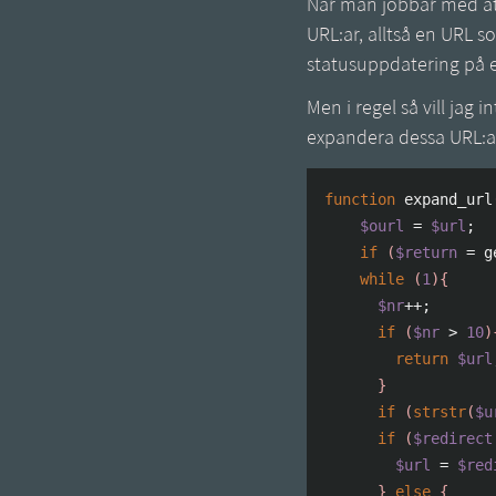
När man jobbar med att
URL:ar, alltså en URL s
statusuppdatering på e
Men i regel så vill jag i
expandera dessa URL:ar
function
 expand_url
$ourl
=
$url
;
if
(
$return
=
 g
while
(
1
)
{
$nr
++;
if
(
$nr
>
10
)
return
$url
}
if
(
strstr
(
$u
if
(
$redirect
$url
=
$red
}
else
{