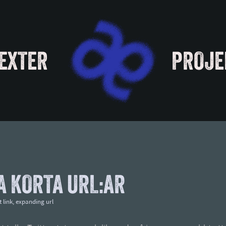
EXTER
PROJE
 KORTA URL:AR
 link
,
expanding url