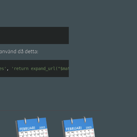
, använd då detta:
es'
,
'return expand_url("$matches[0]"
;'
)
,
$string
)
;