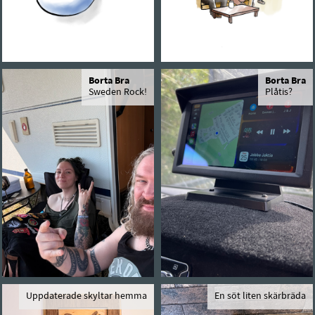
Borta Bra
Borta Bra
Sweden Rock!
Plåtis?
Uppdaterade skyltar hemma
En söt liten skärbräda