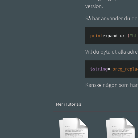
version.
Så här använder du de
print
expand_url
(
"ht
Vill du byta ut alla ad
$string
=
preg_repla
Kanske någon som har 
Mer i Tutorials