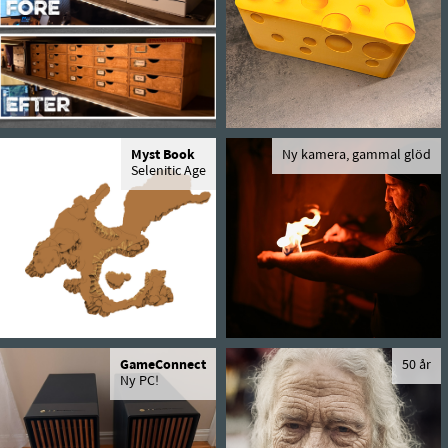
Myst Book
Ny kamera, gammal glöd
Selenitic Age
GameConnect
50 år
Ny PC!