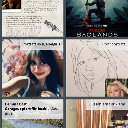
Porträtt av u/arielgirle
Profilporträtt
Hemma Bäst
Ljussablarna är klara!
Garageuppfart för husbil
: Massa
grus!