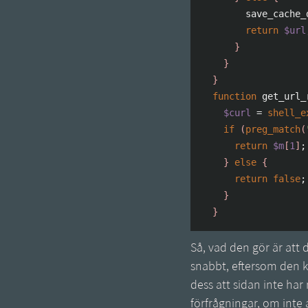
        save_cache_
return
$url
}
}
}
function
 get_url_
$curl
=
shell_e
if
(
preg_match
(
return
$m
[
1
]
;
}
else
{
return
false
;
}
}
Så, vad den gör är att d
snabbt, eftersom den ko
dess att sidan inte ha
förfrågningar, om inte 