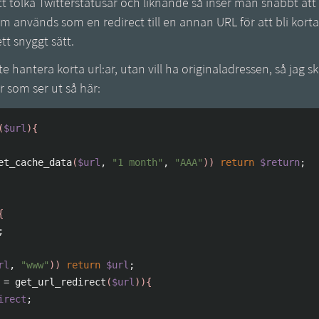
 tolka Twitterstatusar och liknande så inser man snabbt att
om används som en redirect till en annan URL för att bli kort
tt snyggt sätt.
nte hantera korta url:ar, utan vill ha originaladressen, så jag s
 som ser ut så här:
(
$url
)
{
et_cache_data
(
$url
,
"1 month"
,
"AAA"
)
)
return
$return
;
{
;
rl
,
"www"
)
)
return
$url
;
=
 get_url_redirect
(
$url
)
)
{
irect
;