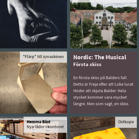
"Flärp" till ismaskinen
Nordic: The Musical
Första skiss
En första skiss på Balders fall.
Detta är Freja efter att Loke lurat
Höder att skjuta Balder. Hela
stycket kommer vara mycket
längre. Men som sagt, en skiss
Hemma Bäst
Ostkupa
Nya lådor i kontoret