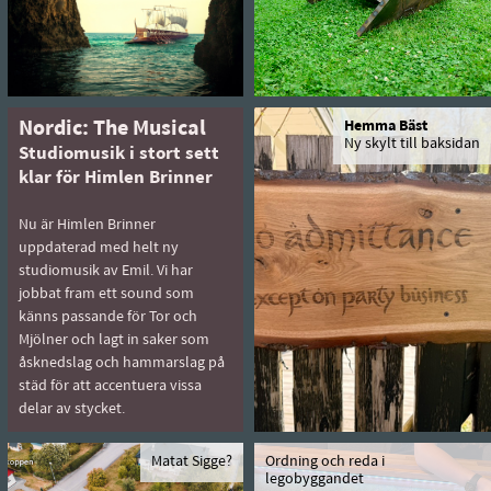
Nordic: The Musical
Hemma Bäst
Ny skylt till baksidan
Studiomusik i stort sett
klar för Himlen Brinner
Nu är Himlen Brinner
uppdaterad med helt ny
studiomusik av Emil. Vi har
jobbat fram ett sound som
känns passande för Tor och
Mjölner och lagt in saker som
åsknedslag och hammarslag på
städ för att accentuera vissa
delar av stycket.
Matat Sigge?
Ordning och reda i
legobyggandet