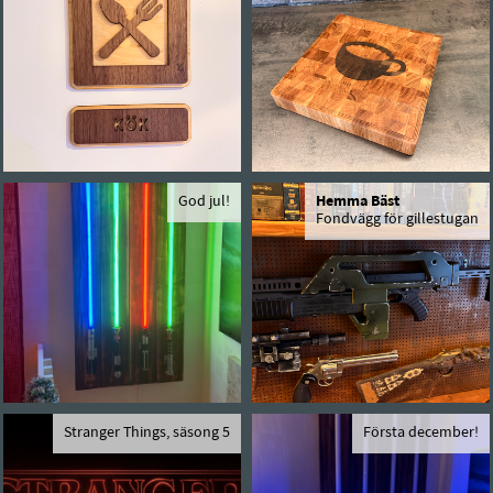
God jul!
Hemma Bäst
Fondvägg för gillestugan
Stranger Things, säsong 5
Första december!