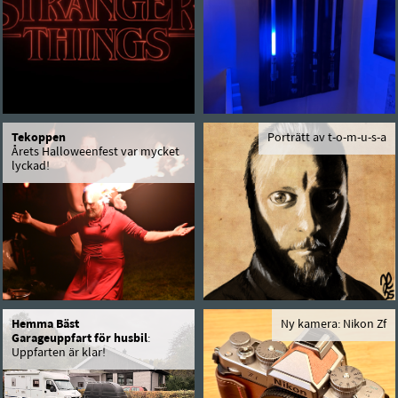
Tekoppen
Porträtt av t-o-m-u-s-a
Årets Halloweenfest var mycket
lyckad!
Hemma Bäst
Ny kamera: Nikon Zf
Garageuppfart för husbil
:
Uppfarten är klar!