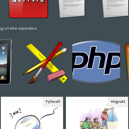
ng url eller expandera
Fyllecell
Högvakt