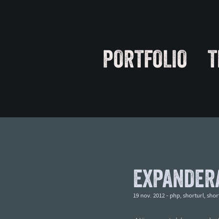
PORTFOLIO
T
EXPANDERA
19 nov. 2012 -
php
,
shorturl
,
short