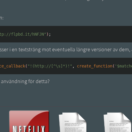
n:
tp://flpbd.it/hNFJN"
)
;
resser i en textsträng mot eventuella längre versioner av dem
ce_callback
(
"!(http://[^\s]*)!"
,
create_function
(
'$match
användning för detta?