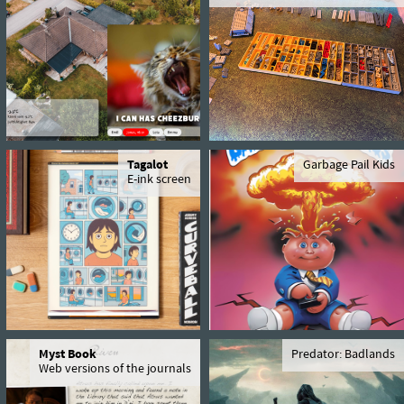
Tagalot
Garbage Pail Kids
E-ink screen
Myst Book
Predator: Badlands
Web versions of the journals