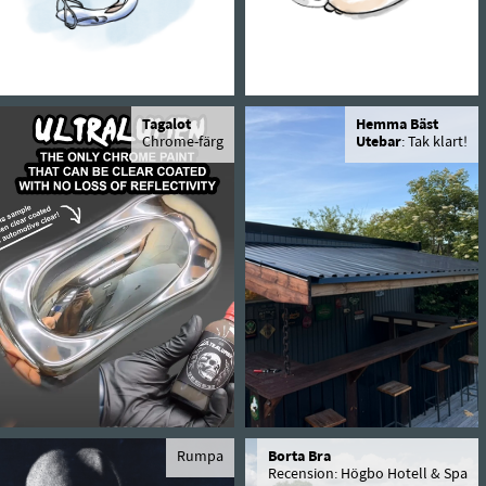
Tagalot
Hemma Bäst
Chrome-färg
Utebar
: Tak klart!
Rumpa
Borta Bra
Recension: Högbo Hotell & Spa