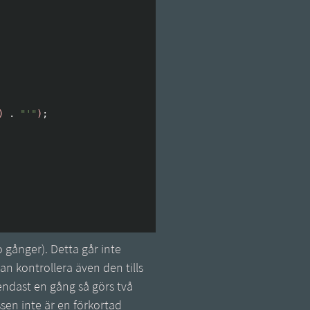
)
.
"'"
)
;
o gånger). Detta går inte
an kontrollera även den tills
endast en gång så görs två
ssen inte är en förkortad