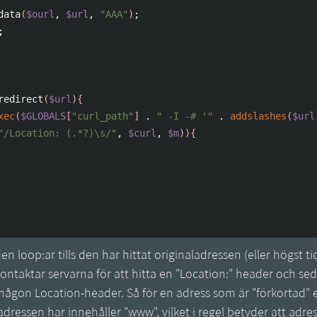
data
(
$ourl
,
$url
,
"AAA"
)
;
;
redirect
(
$url
)
{
xec
(
$GLOBALS
[
"curl_path"
]
.
" -I -# '"
.
addslashes
(
$url
"/Location: (.*?)\s/"
,
$curl
,
$m
)
)
{
en loop:ar tills den har hittat originaladressen (eller högst ti
ntaktar servarna för att hitta en "Location:" header och sed
r någon Location-header. Så för en adress som är "förkortad" 
adressen har innehåller "www", vilket i regel betyder att adre