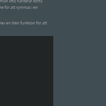
 man ofta hanterar korta
are för att rymmas i en
krev en liten funktion för att