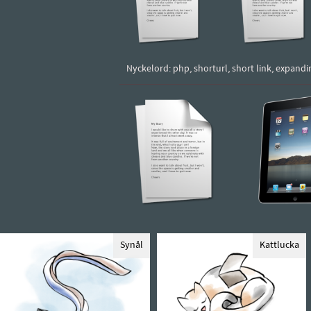
Nyckelord: php, shorturl, short link, expandi
Synål
Kattlucka