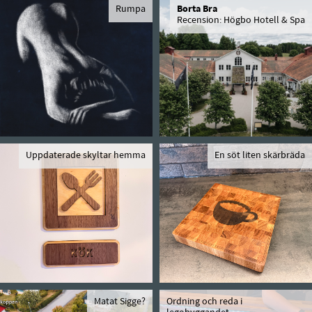
Rumpa
Borta Bra
Recension: Högbo Hotell & Spa
Uppdaterade skyltar hemma
En söt liten skärbräda
Matat Sigge?
Ordning och reda i