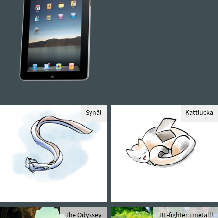
Synål
Kattlucka
The Odyssey
TIE-fighter i metall!