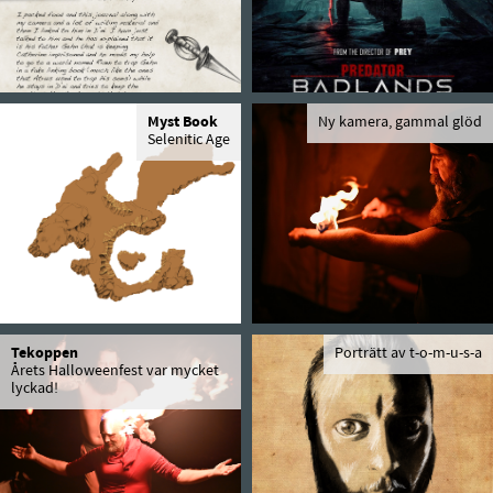
Myst Book
Ny kamera, gammal glöd
Selenitic Age
Tekoppen
Porträtt av t-o-m-u-s-a
Årets Halloweenfest var mycket
lyckad!