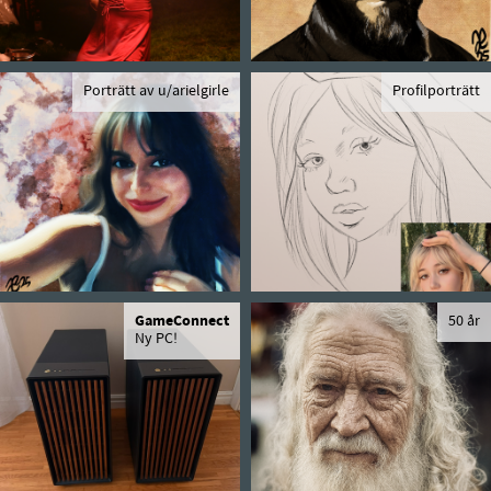
Porträtt av u/arielgirle
Profilporträtt
GameConnect
50 år
Ny PC!