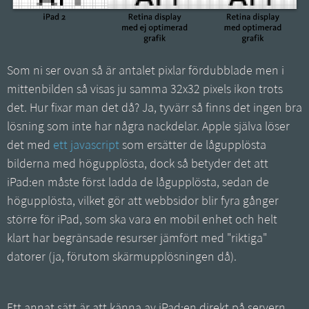
Som ni ser ovan så är antalet pixlar fördubblade men i
mittenbilden så visas ju samma 32x32 pixels ikon trots
det. Hur fixar man det då? Ja, tyvärr så finns det ingen bra
lösning som inte har några nackdelar. Apple själva löser
det med
ett javascript
som ersätter de lågupplösta
bilderna med högupplösta, dock så betyder det att
iPad:en måste först ladda de lågupplösta, sedan de
högupplösta, vilket gör att webbsidor blir fyra gånger
större för iPad, som ska vara en mobil enhet och helt
klart har begränsade resurser jämfört med "riktiga"
datorer (ja, förutom skärmupplösningen då).
Ett annat sätt är att känna av iPad:en direkt på servern