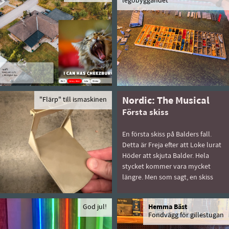
legobyggandet
"Flärp" till ismaskinen
Nordic: The Musical
Första skiss
En första skiss på Balders fall.
Detta är Freja efter att Loke lurat
Höder att skjuta Balder. Hela
stycket kommer vara mycket
längre. Men som sagt, en skiss
God jul!
Hemma Bäst
Fondvägg för gillestugan