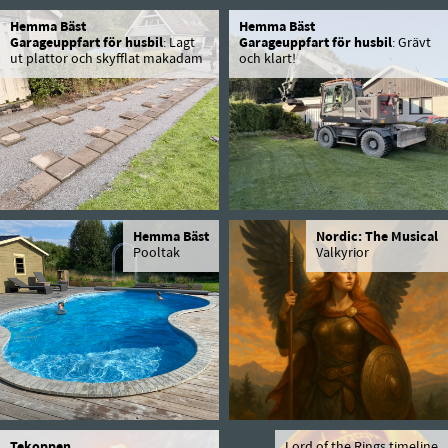
Hemma Bäst
Hemma Bäst
Garageuppfart för husbil
: Lagt
Garageuppfart för husbil
: Grävt
ut plattor och skyfflat makadam
och klart!
Hemma Bäst
Nordic: The Musical
Pooltak
Valkyrior
Tekoppen
Lord of the Rings timeline