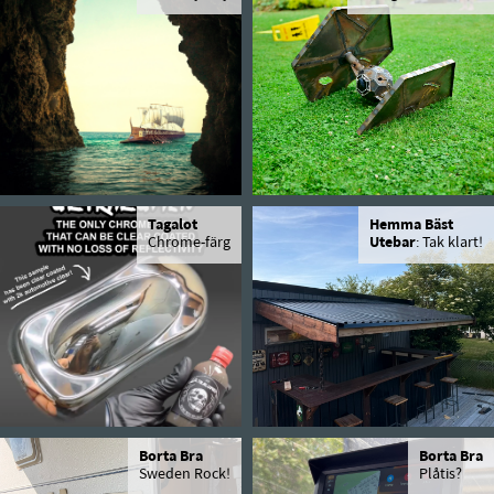
Tagalot
Hemma Bäst
Chrome-färg
Utebar
: Tak klart!
Borta Bra
Borta Bra
Sweden Rock!
Plåtis?