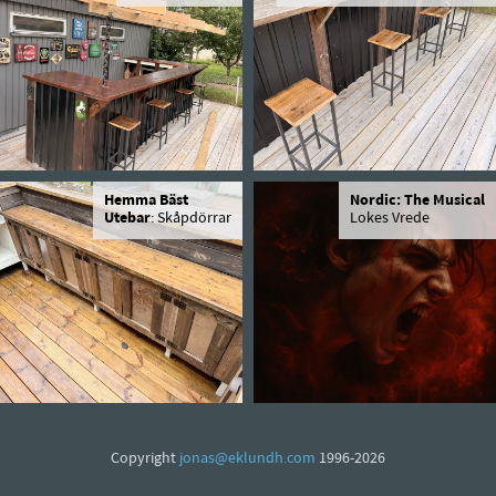
Hemma Bäst
Nordic: The Musical
Utebar
: Skåpdörrar
Lokes Vrede
Copyright
jonas@eklundh.com
1996-2026