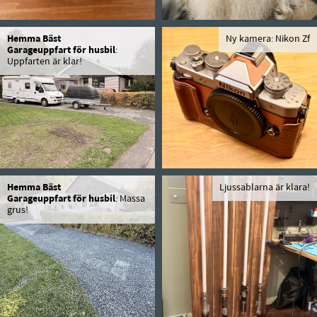
Hemma Bäst
Ny kamera: Nikon Zf
Garageuppfart för husbil
:
Uppfarten är klar!
Hemma Bäst
Ljussablarna är klara!
Garageuppfart för husbil
: Massa
grus!