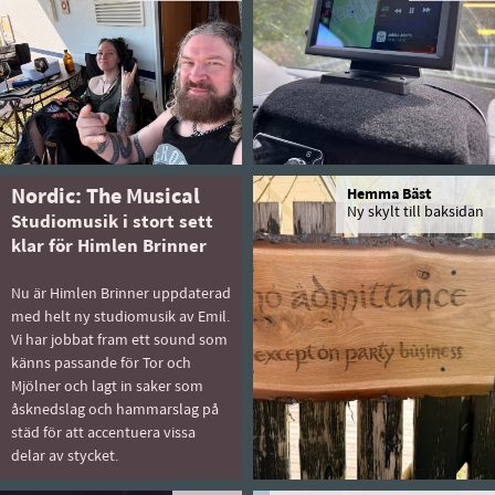
Nordic: The Musical
Hemma Bäst
Ny skylt till baksidan
Studiomusik i stort sett
klar för Himlen Brinner
Nu är Himlen Brinner uppdaterad
med helt ny studiomusik av Emil.
Vi har jobbat fram ett sound som
känns passande för Tor och
Mjölner och lagt in saker som
åsknedslag och hammarslag på
städ för att accentuera vissa
delar av stycket.