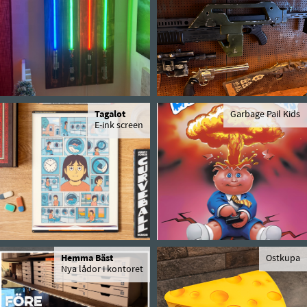
Tagalot
Garbage Pail Kids
E-ink screen
Hemma Bäst
Ostkupa
Nya lådor i kontoret