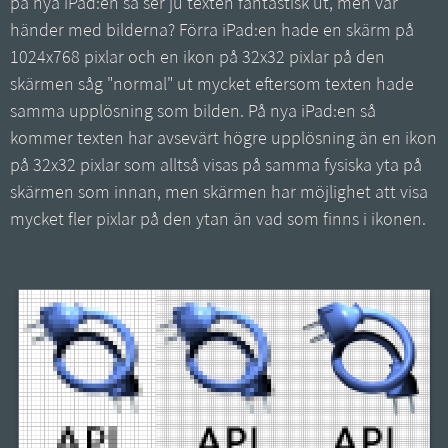
på nya iPad:en så ser ju texten fantastisk ut, men var
händer med bilderna? Förra iPad:en hade en skärm på
1024x768 pixlar och en ikon på 32x32 pixlar på den
skärmen såg "normal" ut mycket eftersom texten hade
samma upplösning som bilden. På nya iPad:en så
kommer texten har avsevärt högre upplösning än en ikon
på 32x32 pixlar som alltså visas på samma fysiska yta på
skärmen som innan, men skärmen har möjlighet att visa
mycket fler pixlar på den ytan än vad som finns i ikonen.