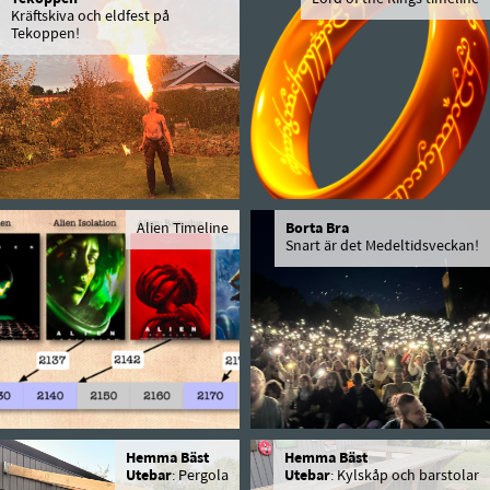
Kräftskiva och eldfest på
Tekoppen!
Alien Timeline
Borta Bra
Snart är det Medeltidsveckan!
Hemma Bäst
Hemma Bäst
Utebar
: Pergola
Utebar
: Kylskåp och barstolar