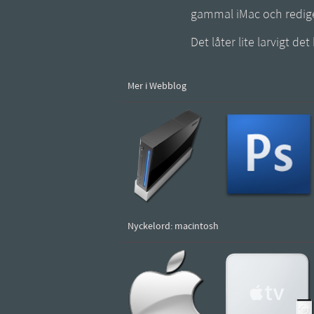
gammal iMac och rediger
Det låter lite larvigt d
Mer i Webblog
Nyckelord: macintosh