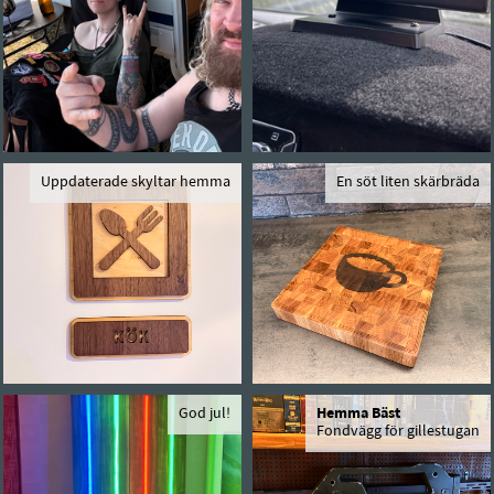
Uppdaterade skyltar hemma
En söt liten skärbräda
God jul!
Hemma Bäst
Fondvägg för gillestugan