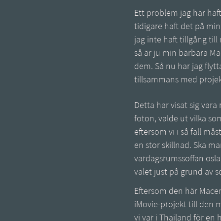
Ett problem jag har haft
tidigare haft det på mi
jag inte haft tillgång t
så är ju min bärbara Ma
dem. Så nu har jag flytt
tillsammans med projekt
Detta har visat sig vara 
foton, valde ut vilka som
eftersom vi i så fall mås
en stor skillnad. Ska m
vardagsrumssoffan oslag
valet just på grund av so
Eftersom den här Macen 
iMovie-projekt till den 
vi var i Thailand för e