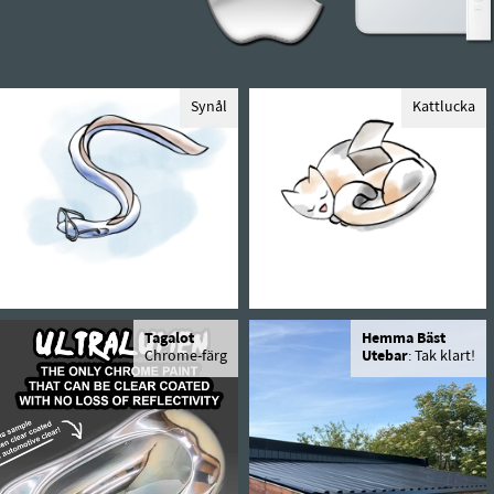
Synål
Kattlucka
Tagalot
Hemma Bäst
Chrome-färg
Utebar
: Tak klart!