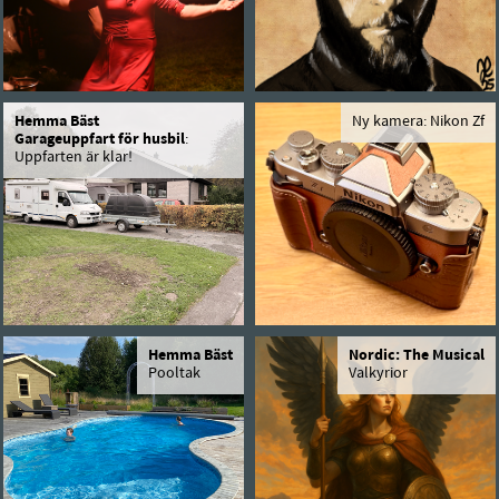
Hemma Bäst
Ny kamera: Nikon Zf
Garageuppfart för husbil
:
Uppfarten är klar!
Hemma Bäst
Nordic: The Musical
Pooltak
Valkyrior