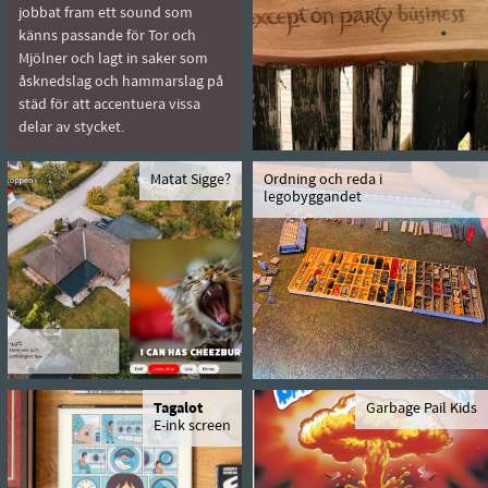
jobbat fram ett sound som
känns passande för Tor och
Mjölner och lagt in saker som
åsknedslag och hammarslag på
städ för att accentuera vissa
delar av stycket.
Matat Sigge?
Ordning och reda i
legobyggandet
Tagalot
Garbage Pail Kids
E-ink screen