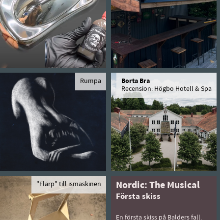
Rumpa
Borta Bra
Recension: Högbo Hotell & Spa
"Flärp" till ismaskinen
Nordic: The Musical
Första skiss
En första skiss på Balders fall.