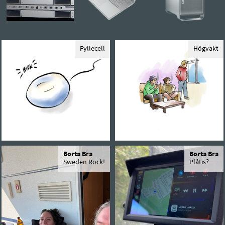
Fyllecell
Högvakt
Borta Bra
Borta Bra
Sweden Rock!
Plåtis?