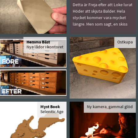
Detta är Freja efter att Loke lurat
Höder att skjuta Balder. Hela
stycket kommer vara mycket
längre. Men som sagt, en skiss
Hemma Bäst
Ostkupa
Nya lådor i kontoret
Myst Book
Ny kamera, gammal glöd
Selenitic Age