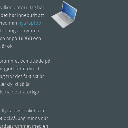
 vilken dator? Jag har
det har inneburit att
en med min
nya laptop
 stor nog att rymma
sken är på 160GB och
 är ok.
rdagsrummet och tittade på
r gjort förut direkt
g tror det faktiskt är
r dylikt så är
lerna det naturliga
 flytta över saker som
det också. Jag minns när
 i vardagsrummet med en