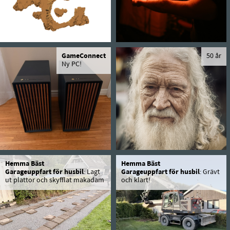
GameConnect
50 år
Ny PC!
Hemma Bäst
Hemma Bäst
Garageuppfart för husbil
: Lagt
Garageuppfart för husbil
: Grävt
ut plattor och skyfflat makadam
och klart!