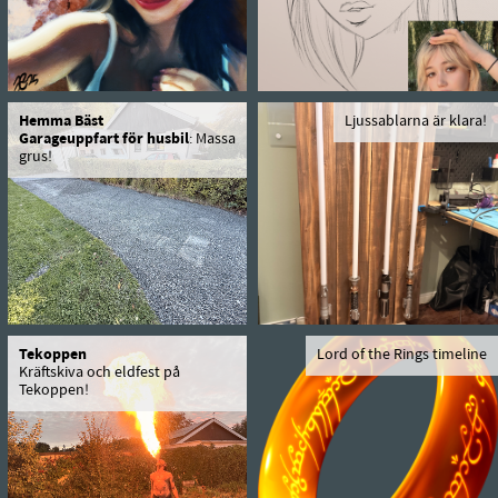
Hemma Bäst
Ljussablarna är klara!
Garageuppfart för husbil
: Massa
grus!
Tekoppen
Lord of the Rings timeline
Kräftskiva och eldfest på
Tekoppen!