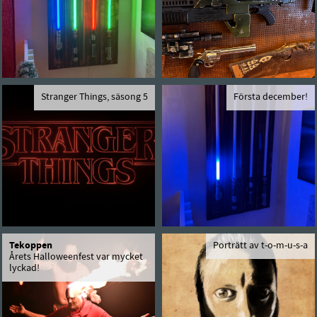
Stranger Things, säsong 5
Första december!
Tekoppen
Porträtt av t-o-m-u-s-a
Årets Halloweenfest var mycket
lyckad!