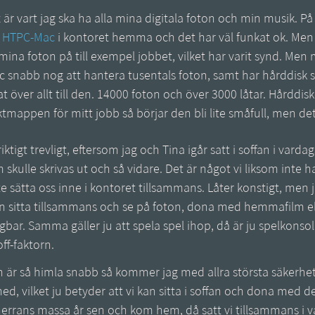
 är vart jag ska ha alla mina digitala foton och min musik. På
n
HTPC-Mac
i kontoret hemma och det har väl funkat ok. Men 
ill mina foton på till exempel jobbet, vilket har varit synd. M
c snabb nog att hantera tusentals foton, samt har hårddisk
at över allt till den. 14000 foton och över 3000 låtar. Hårddi
mappen för mitt jobb så börjar den bli lite småfull, men det
riktigt trevligt, eftersom jag och Tina igår satt i soffan i va
 skulle skrivas ut och så vidare. Det är något vi liksom inte ha
te sätta oss inne i kontoret tillsammans. Låter konstigt, men ja
an sitta tillsammans och se på foton, dona med hemmafilm elle
bar. Samma gäller ju att spela spel ihop, då är ju spelkonsol
ff-faktorn.
är så himla snabb så kommer jag med allra största säkerhet
med, vilket ju betyder att vi kan sitta i soffan och dona med 
n herrans massa år sen och kom hem, då satt vi tillsammans