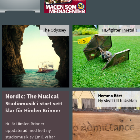
The Odyssey
TIE-fighter i metall!
Nordic: The Musical
Hemma Bäst
Ny skylt till baksidan
Studiomusik i stort sett
klar för Himlen Brinner
Nu är Himlen Brinner
uppdaterad med helt ny
studiomusik av Emil. Vi har