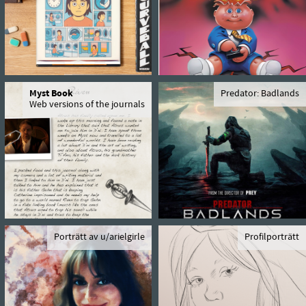
Myst Book
Predator: Badlands
Web versions of the journals
Porträtt av u/arielgirle
Profilporträtt