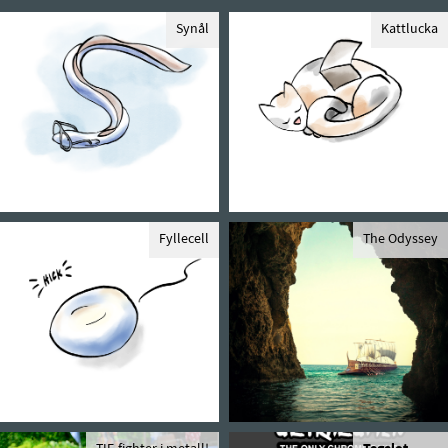
Synål
Kattlucka
Fyllecell
The Odyssey