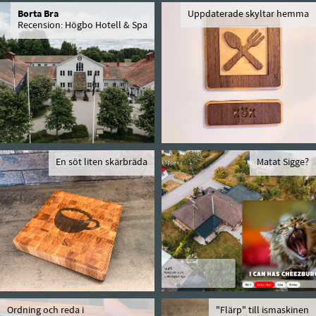
Borta Bra
Uppdaterade skyltar hemma
Recension: Högbo Hotell & Spa
En söt liten skärbräda
Matat Sigge?
Ordning och reda i
"Flärp" till ismaskinen