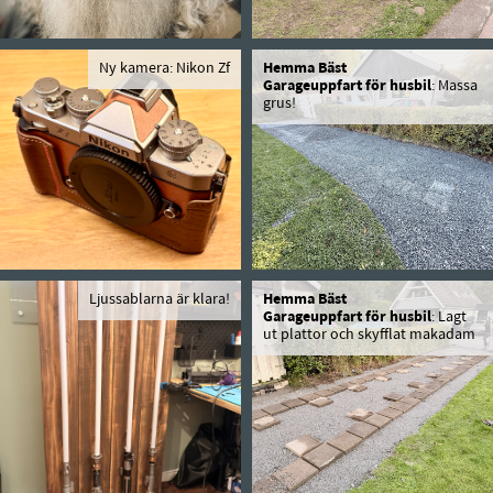
Ny kamera: Nikon Zf
Hemma Bäst
Garageuppfart för husbil
: Massa
grus!
Ljussablarna är klara!
Hemma Bäst
Garageuppfart för husbil
: Lagt
ut plattor och skyfflat makadam