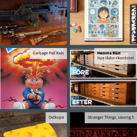
Garbage Pail Kids
Hemma Bäst
Nya lådor i kontoret
Ostkupa
Stranger Things, säsong 5