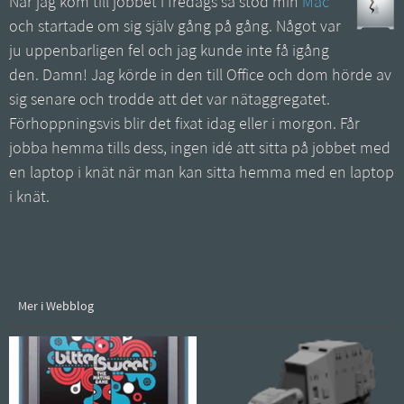
När jag kom till jobbet i fredags så stod min
Mac
och startade om sig själv gång på gång. Något var
ju uppenbarligen fel och jag kunde inte få igång
den. Damn! Jag körde in den till Office och dom hörde av
sig senare och trodde att det var nätaggregatet.
Förhoppningsvis blir det fixat idag eller i morgon. Får
jobba hemma tills dess, ingen idé att sitta på jobbet med
en laptop i knät när man kan sitta hemma med en laptop
i knät.
Mer i Webblog