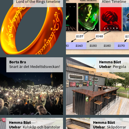
Lord of the Rings timeline
Alien Timeline
Borta Bra
Hemma Bäst
Snart är det Medeltidsveckan!
Utebar
: Pergola
Hemma Bäst
Hemma Bäst
Utebar
: Kylskåp och barstolar
Utebar
: Skåpdörrar