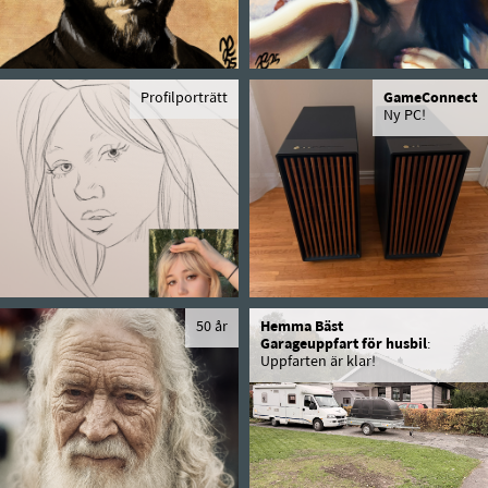
Profilporträtt
GameConnect
Ny PC!
50 år
Hemma Bäst
Garageuppfart för husbil
:
Uppfarten är klar!