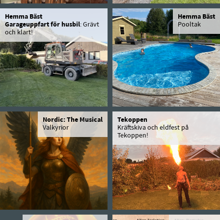
Hemma Bäst
Hemma Bäst
Garageuppfart för husbil
: Grävt
Pooltak
och klart!
Nordic: The Musical
Tekoppen
Valkyrior
Kräftskiva och eldfest på
Tekoppen!