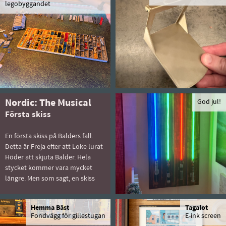
legobyggandet
Nordic: The Musical
God jul!
Första skiss
En första skiss på Balders fall.
Detta är Freja efter att Loke lurat
Höder att skjuta Balder. Hela
stycket kommer vara mycket
längre. Men som sagt, en skiss
Hemma Bäst
Tagalot
Fondvägg för gillestugan
E-ink screen