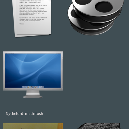
Nyckelord: macintosh