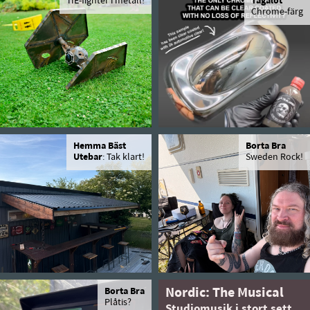
TIE-fighter i metall!
Tagalot
Chrome-färg
Hemma Bäst
Borta Bra
Utebar
: Tak klart!
Sweden Rock!
Borta Bra
Nordic: The Musical
Plåtis?
Studiomusik i stort sett