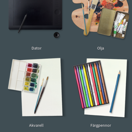
Dator
Olja
Akvarell
Färgpennor