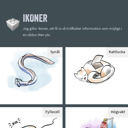
IKONER
Jag gillar ikoner, att få in så träffsäker information som möjligt i
en sådan liten yta.
Synål
Kattlucka
Fyllecell
Högvakt