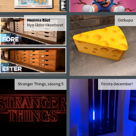
Hemma Bäst
Ostkupa
Nya lådor i kontoret
Stranger Things, säsong 5
Första december!