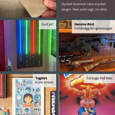
stycket kommer vara mycket
längre. Men som sagt, en skiss
God jul!
Hemma Bäst
Fondvägg för gillestugan
Tagalot
Garbage Pail Kids
E-ink screen