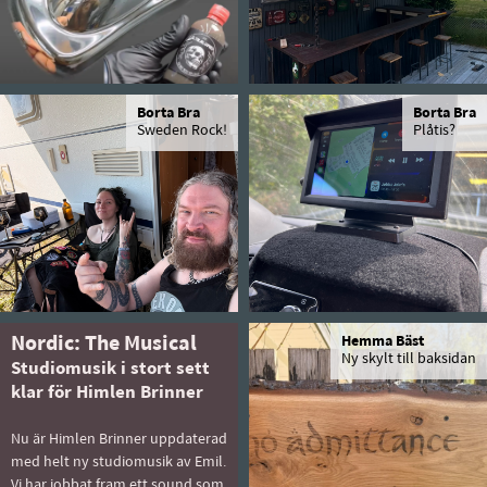
Borta Bra
Borta Bra
Sweden Rock!
Plåtis?
Nordic: The Musical
Hemma Bäst
Ny skylt till baksidan
Studiomusik i stort sett
klar för Himlen Brinner
Nu är Himlen Brinner uppdaterad
med helt ny studiomusik av Emil.
Vi har jobbat fram ett sound som