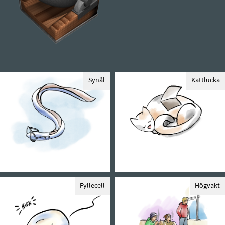
Synål
Kattlucka
Fyllecell
Högvakt