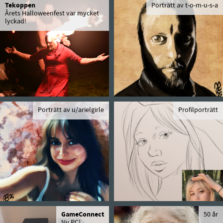
Tekoppen
Porträtt av t-o-m-u-s-a
Årets Halloweenfest var mycket
lyckad!
Porträtt av u/arielgirle
Profilporträtt
GameConnect
50 år
Ny PC!