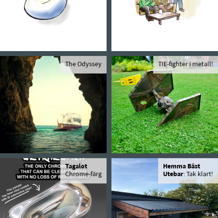
The Odyssey
TIE-fighter i metall!
Tagalot
Hemma Bäst
Chrome-färg
Utebar
: Tak klart!