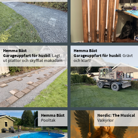
Hemma Bäst
Hemma Bäst
Garageuppfart för husbil
: Lagt
Garageuppfart för husbil
: Grävt
ut plattor och skyfflat makadam
och klart!
Hemma Bäst
Nordic: The Musical
Pooltak
Valkyrior