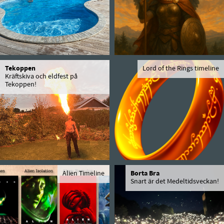
Tekoppen
Lord of the Rings timeline
Kräftskiva och eldfest på
Tekoppen!
Alien Timeline
Borta Bra
Snart är det Medeltidsveckan!