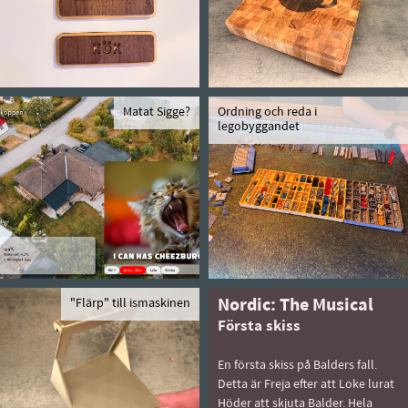
Matat Sigge?
Ordning och reda i
legobyggandet
"Flärp" till ismaskinen
Nordic: The Musical
Första skiss
En första skiss på Balders fall.
Detta är Freja efter att Loke lurat
Höder att skjuta Balder. Hela