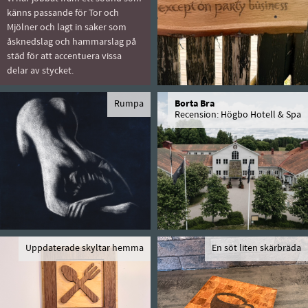
känns passande för Tor och
Mjölner och lagt in saker som
åsknedslag och hammarslag på
städ för att accentuera vissa
delar av stycket.
Rumpa
Borta Bra
Recension: Högbo Hotell & Spa
Uppdaterade skyltar hemma
En söt liten skärbräda