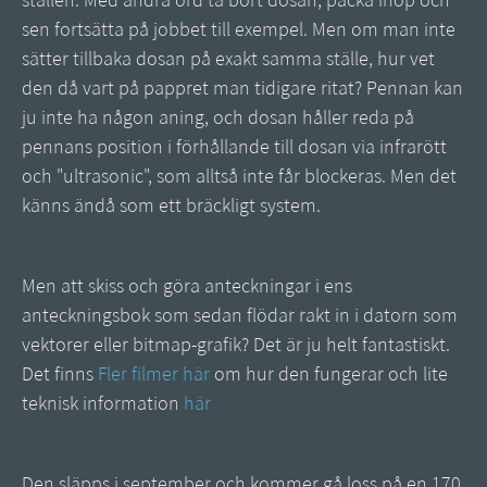
ställen. Med andra ord ta bort dosan, packa ihop och
sen fortsätta på jobbet till exempel. Men om man inte
sätter tillbaka dosan på exakt samma ställe, hur vet
den då vart på pappret man tidigare ritat? Pennan kan
ju inte ha någon aning, och dosan håller reda på
pennans position i förhållande till dosan via infrarött
och "ultrasonic", som alltså inte får blockeras. Men det
känns ändå som ett bräckligt system.
Men att skiss och göra anteckningar i ens
anteckningsbok som sedan flödar rakt in i datorn som
vektorer eller bitmap-grafik? Det är ju helt fantastiskt.
Det finns
Fler filmer här
om hur den fungerar och lite
teknisk information
här
Den släpps i september och kommer gå loss på en 170