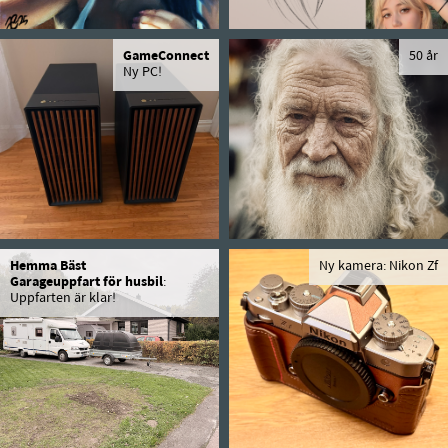
GameConnect
50 år
Ny PC!
Hemma Bäst
Ny kamera: Nikon Zf
Garageuppfart för husbil
:
Uppfarten är klar!