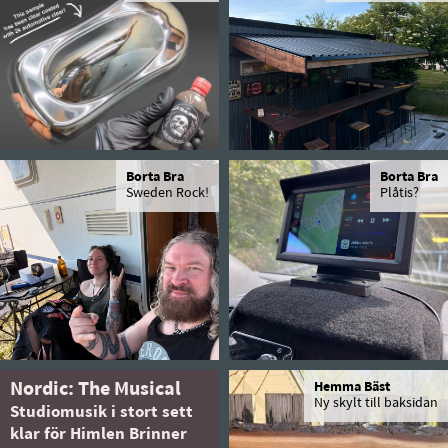
Borta Bra
Borta Bra
Sweden Rock!
Plåtis?
Nordic: The Musical
Hemma Bäst
Ny skylt till baksidan
Studiomusik i stort sett
klar för Himlen Brinner