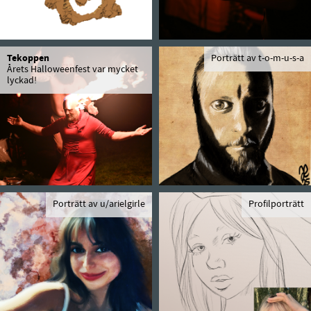
Tekoppen
Porträtt av t-o-m-u-s-a
Årets Halloweenfest var mycket
lyckad!
Porträtt av u/arielgirle
Profilporträtt