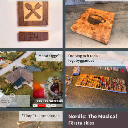
Matat Sigge?
Ordning och reda i
legobyggandet
"Flärp" till ismaskinen
Nordic: The Musical
Första skiss