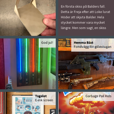
En första skiss på Balders fall.
Detta är Freja efter att Loke lurat
Höder att skjuta Balder. Hela
stycket kommer vara mycket
längre. Men som sagt, en skiss
God jul!
Hemma Bäst
Fondvägg för gillestugan
Tagalot
Garbage Pail Kids
E-ink screen