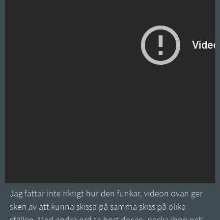
Jag fattar inte riktigt hur den funkar, videon ovan ger
sken av att kunna skissa på samma skiss på olika