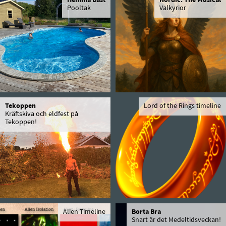
Hemma Bäst
Nordic: The Musical
Pooltak
Valkyrior
Tekoppen
Lord of the Rings timeline
Kräftskiva och eldfest på
Tekoppen!
Alien Timeline
Borta Bra
Snart är det Medeltidsveckan!