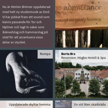
Nu är Himlen Brinner uppdaterad
med helt ny studiomusik av Emil.
Vi har jobbat fram ett sound som
känns passande för Tor och
Mjölner och lagt in saker som
åsknedslag och hammarslag på
städ för att accentuera vissa
delar av stycket.
Rumpa
Borta Bra
Recension: Högbo Hotell & Spa
Uppdaterade skyltar hemma
En söt liten skärbräda