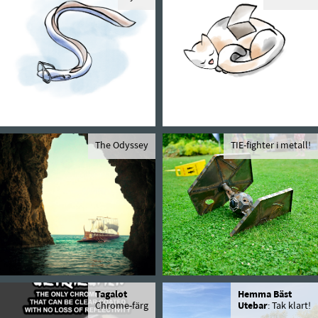
The Odyssey
TIE-fighter i metall!
Tagalot
Hemma Bäst
Chrome-färg
Utebar
: Tak klart!