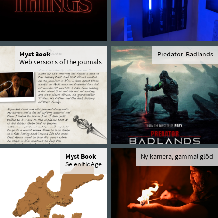
Myst Book
Predator: Badlands
Web versions of the journals
Myst Book
Ny kamera, gammal glöd
Selenitic Age