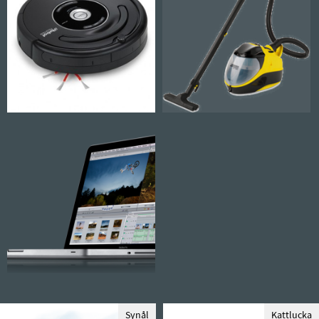
Synål
Kattlucka