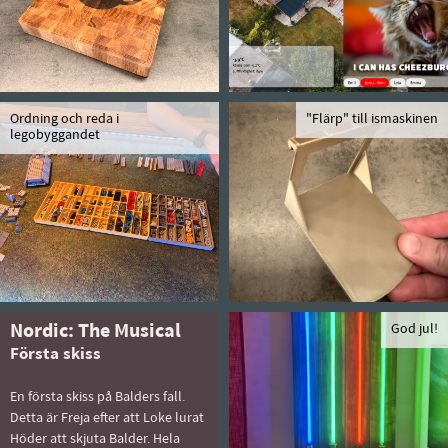
Ordning och reda i
"Flärp" till ismaskinen
legobyggandet
Nordic: The Musical
God jul!
Första skiss
En första skiss på Balders fall.
Detta är Freja efter att Loke lurat
Höder att skjuta Balder. Hela