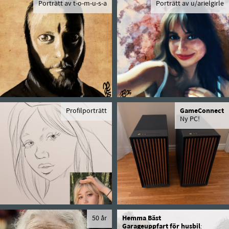
Porträtt av t-o-m-u-s-a
Porträtt av u/arielgirle
Profilporträtt
GameConnect
Ny PC!
50 år
Hemma Bäst
Garageuppfart för husbil
: