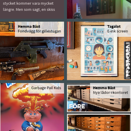
stycket kommer vara mycket
längre. Men som sagt, en skiss
Hemma Bäst
Tagalot
Fondvägg för gillestugan
E-ink screen
Garbage Pail Kids
Hemma Bäst
Nya lådor i kontoret