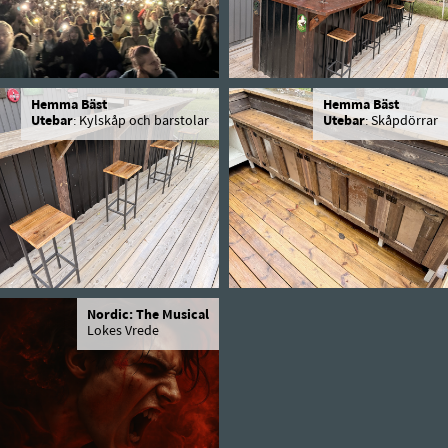
Hemma Bäst
Hemma Bäst
Utebar
: Kylskåp och barstolar
Utebar
: Skåpdörrar
Nordic: The Musical
Lokes Vrede