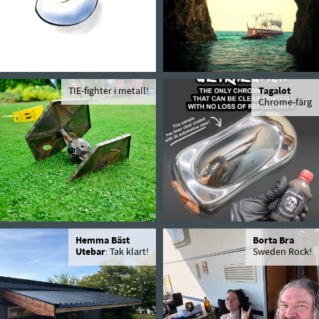
TIE-fighter i metall!
Tagalot
Chrome-färg
Hemma Bäst
Borta Bra
Utebar
: Tak klart!
Sweden Rock!