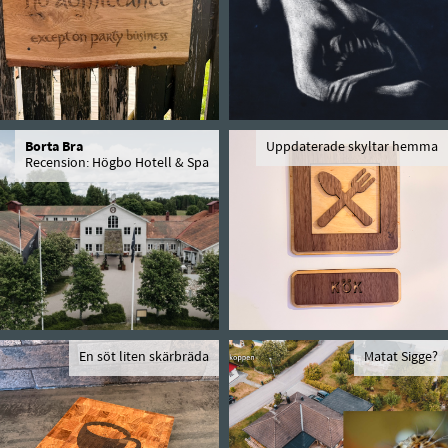
Borta Bra
Uppdaterade skyltar hemma
Recension: Högbo Hotell & Spa
En söt liten skärbräda
Matat Sigge?