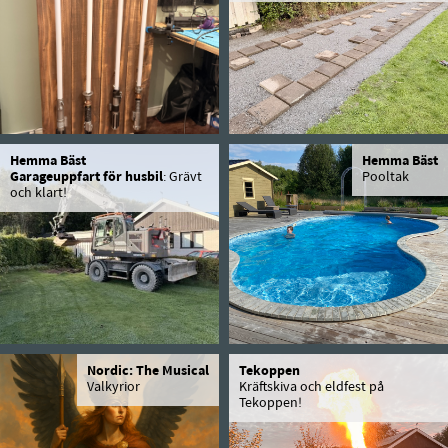
Hemma Bäst
Hemma Bäst
Garageuppfart för husbil
: Grävt
Pooltak
och klart!
Nordic: The Musical
Tekoppen
Valkyrior
Kräftskiva och eldfest på
Tekoppen!