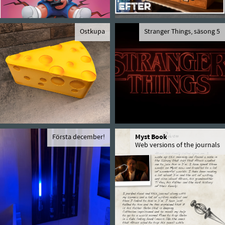
Ostkupa
Stranger Things, säsong 5
Första december!
Myst Book
Web versions of the journals