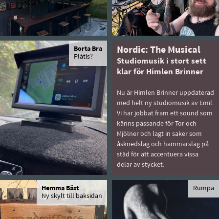
Borta Bra
Nordic: The Musical
Plåtis?
Studiomusik i stort sett
klar för Himlen Brinner
Nu är Himlen Brinner uppdaterad
med helt ny studiomusik av Emil.
Vi har jobbat fram ett sound som
känns passande för Tor och
Mjölner och lagt in saker som
åsknedslag och hammarslag på
städ för att accentuera vissa
delar av stycket.
Hemma Bäst
Rumpa
Ny skylt till baksidan