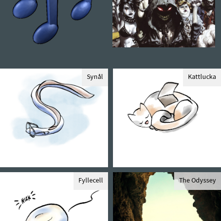
Synål
Kattlucka
Fyllecell
The Odyssey