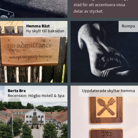
städ för att accentuera vissa
delar av stycket.
Hemma Bäst
Rumpa
Ny skylt till baksidan
Borta Bra
Uppdaterade skyltar hemma
Recension: Högbo Hotell & Spa