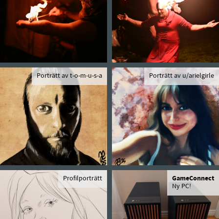
Porträtt av t-o-m-u-s-a
Porträtt av u/arielgirle
Profilporträtt
GameConnect
Ny PC!