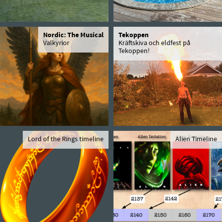
Nordic: The Musical
Tekoppen
Valkyrior
Kräftskiva och eldfest på
Tekoppen!
Lord of the Rings timeline
Alien Timeline