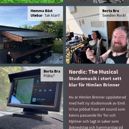
Hemma Bäst
Borta Bra
Utebar
: Tak klart!
Sweden Rock!
Borta Bra
Nordic: The Musical
Plåtis?
Studiomusik i stort sett
klar för Himlen Brinner
Nu är Himlen Brinner uppdaterad
med helt ny studiomusik av Emil.
Vi har jobbat fram ett sound som
känns passande för Tor och
Mjölner och lagt in saker som
åsknedslag och hammarslag på