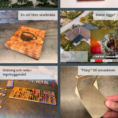
En söt liten skärbräda
Matat Sigge?
Ordning och reda i
"Flärp" till ismaskinen
legobyggandet