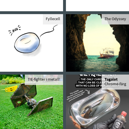
Fyllecell
The Odyssey
TIE-fighter i metall!
Tagalot
Chrome-färg