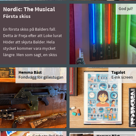
Nordic: The Musical
God jul!
Första skiss
En första skiss på Balders fall.
Detta är Freja efter att Loke lurat
Höder att skjuta Balder. Hela
stycket kommer vara mycket
längre. Men som sagt, en skiss
Hemma Bäst
Tagalot
Fondvägg för gillestugan
E-ink screen