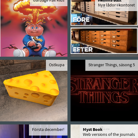
Garbage Pail Kids
Hemma Bäst
Nya lådor i kontoret
Ostkupa
Stranger Things, säsong 5
Första december!
Myst Book
Web versions of the journals