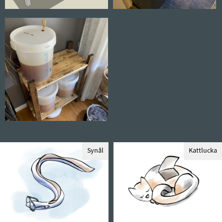
Synål
Kattlucka