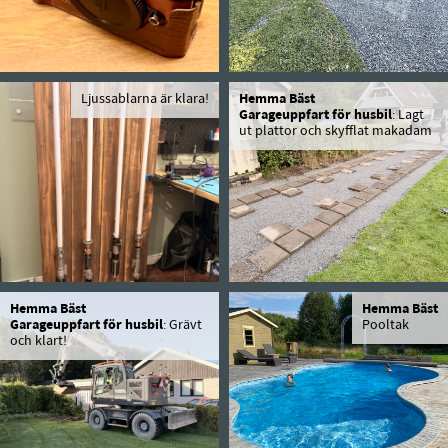
Ljussablarna är klara!
Hemma Bäst
Garageuppfart för husbil
: Lagt
ut plattor och skyfflat makadam
Hemma Bäst
Hemma Bäst
Garageuppfart för husbil
: Grävt
Pooltak
och klart!