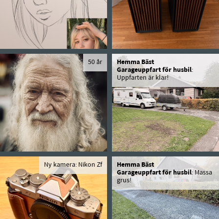
50 år
Hemma Bäst
Garageuppfart för husbil
:
Uppfarten är klar!
Ny kamera: Nikon Zf
Hemma Bäst
Garageuppfart för husbil
: Massa
grus!