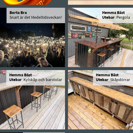
Borta Bra
Hemma Bäst
Snart är det Medeltidsveckan!
Utebar
: Pergola
Hemma Bäst
Hemma Bäst
Utebar
: Kylskåp och barstolar
Utebar
: Skåpdörrar