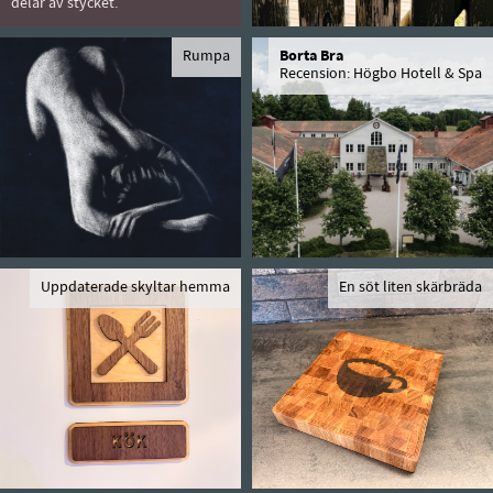
delar av stycket.
Rumpa
Borta Bra
Recension: Högbo Hotell & Spa
Uppdaterade skyltar hemma
En söt liten skärbräda