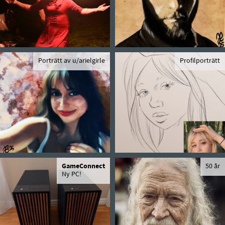
Porträtt av u/arielgirle
Profilporträtt
GameConnect
50 år
Ny PC!