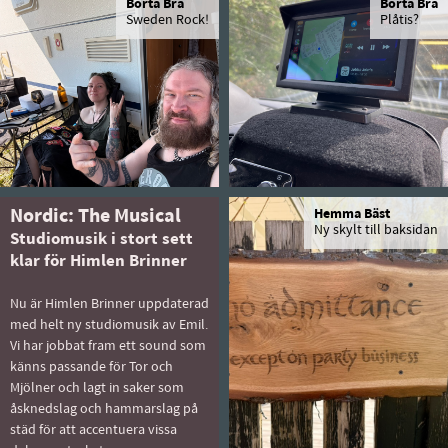
Borta Bra
Borta Bra
Sweden Rock!
Plåtis?
Nordic: The Musical
Hemma Bäst
Ny skylt till baksidan
Studiomusik i stort sett
klar för Himlen Brinner
Nu är Himlen Brinner uppdaterad
med helt ny studiomusik av Emil.
Vi har jobbat fram ett sound som
känns passande för Tor och
Mjölner och lagt in saker som
åsknedslag och hammarslag på
städ för att accentuera vissa