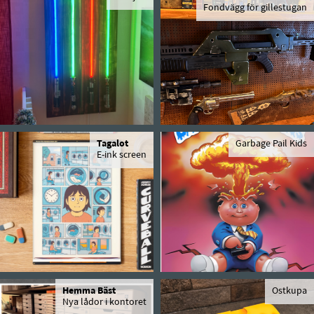
Fondvägg för gillestugan
Tagalot
Garbage Pail Kids
E-ink screen
Hemma Bäst
Ostkupa
Nya lådor i kontoret