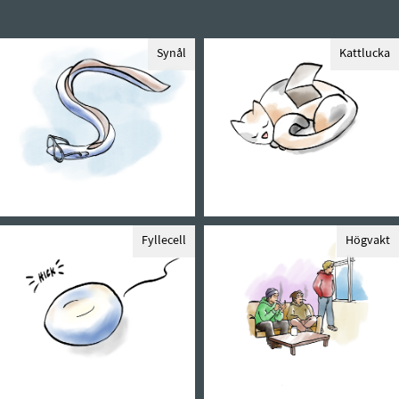
Synål
Kattlucka
Fyllecell
Högvakt