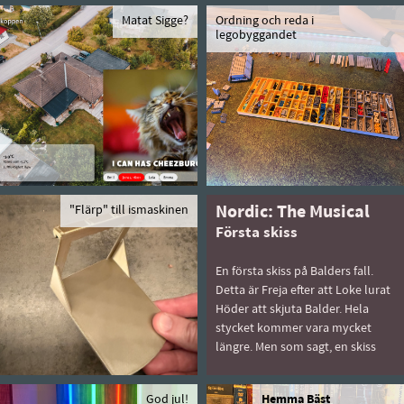
Matat Sigge?
Ordning och reda i
legobyggandet
"Flärp" till ismaskinen
Nordic: The Musical
Första skiss
En första skiss på Balders fall.
Detta är Freja efter att Loke lurat
Höder att skjuta Balder. Hela
stycket kommer vara mycket
längre. Men som sagt, en skiss
God jul!
Hemma Bäst