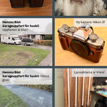
Hemma Bäst
Ny kamera: Nikon Zf
Garageuppfart för husbil
:
Uppfarten är klar!
Hemma Bäst
Ljussablarna är klara!
Garageuppfart för husbil
: Massa
grus!