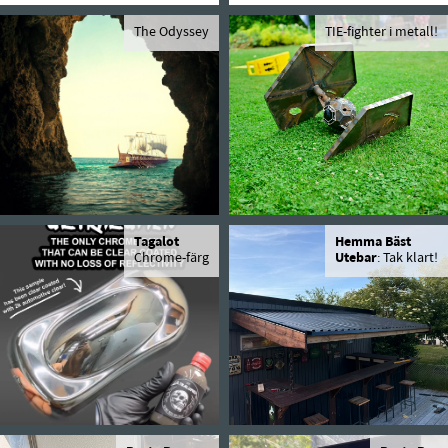
The Odyssey
TIE-fighter i metall!
Tagalot
Hemma Bäst
Chrome-färg
Utebar
: Tak klart!