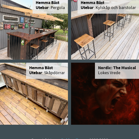
Hemma Bäst
Hemma Bäst
Utebar
: Pergola
Utebar
: Kylskåp och barstolar
Hemma Bäst
Nordic: The Musical
Utebar
: Skåpdörrar
Lokes Vrede