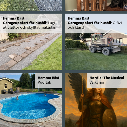
Hemma Bäst
Hemma Bäst
Garageuppfart för husbil
: Lagt
Garageuppfart för husbil
: Grävt
ut plattor och skyfflat makadam
och klart!
Hemma Bäst
Nordic: The Musical
Pooltak
Valkyrior