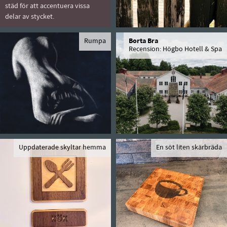
städ för att accentuera vissa
delar av stycket.
Rumpa
Borta Bra
Recension: Högbo Hotell & Spa
Uppdaterade skyltar hemma
En söt liten skärbräda