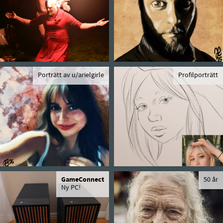
Porträtt av u/arielgirle
Profilporträtt
GameConnect
50 år
Ny PC!