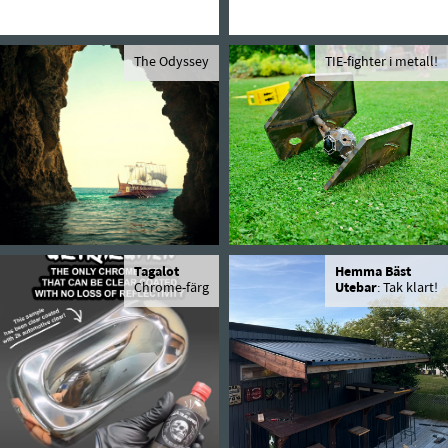
The Odyssey
TIE-fighter i metall!
Tagalot
Hemma Bäst
Chrome-färg
Utebar
: Tak klart!