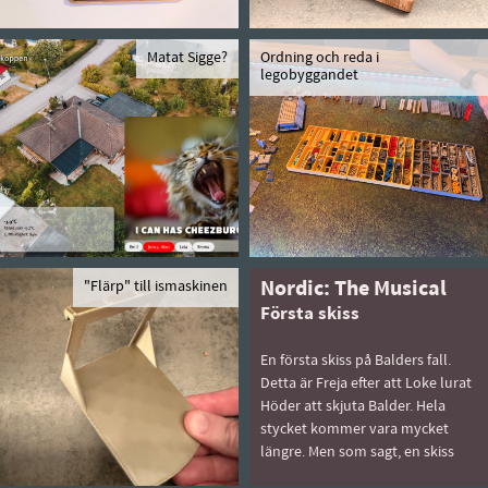
Matat Sigge?
Ordning och reda i
legobyggandet
"Flärp" till ismaskinen
Nordic: The Musical
Första skiss
En första skiss på Balders fall.
Detta är Freja efter att Loke lurat
Höder att skjuta Balder. Hela
stycket kommer vara mycket
längre. Men som sagt, en skiss