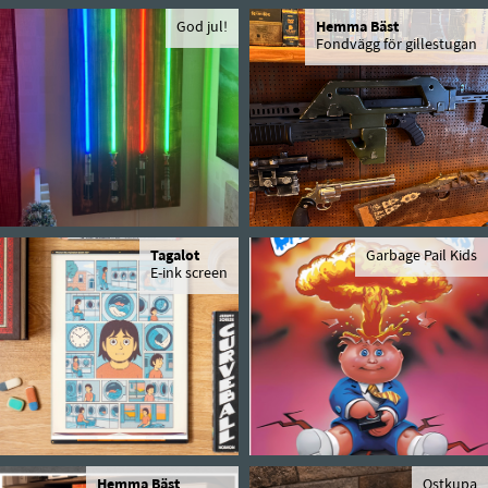
God jul!
Hemma Bäst
Fondvägg för gillestugan
Tagalot
Garbage Pail Kids
E-ink screen
Hemma Bäst
Ostkupa