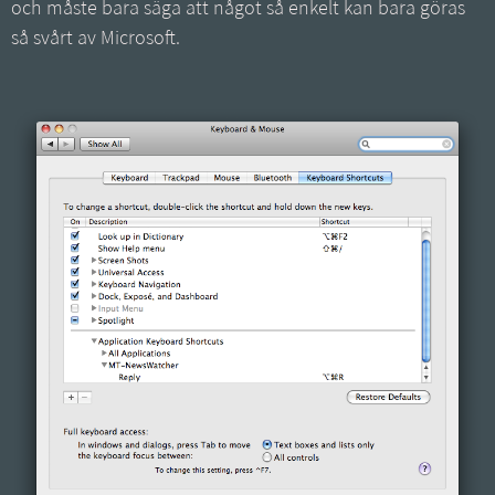
och måste bara säga att något så enkelt kan bara göras
så svårt av Microsoft.