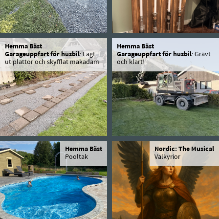
Hemma Bäst
Hemma Bäst
Garageuppfart för husbil
: Lagt
Garageuppfart för husbil
: Grävt
ut plattor och skyfflat makadam
och klart!
Hemma Bäst
Nordic: The Musical
Pooltak
Valkyrior