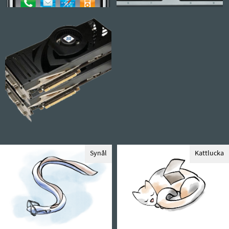
Synål
Kattlucka