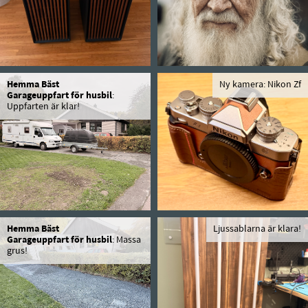
Hemma Bäst
Ny kamera: Nikon Zf
Garageuppfart för husbil
:
Uppfarten är klar!
Hemma Bäst
Ljussablarna är klara!
Garageuppfart för husbil
: Massa
grus!