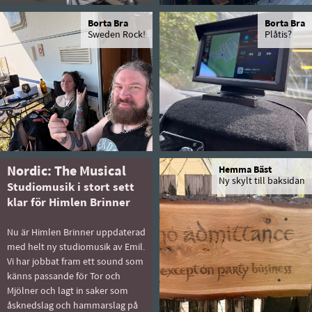
Borta Bra
Borta Bra
Sweden Rock!
Plåtis?
Nordic: The Musical
Hemma Bäst
Ny skylt till baksidan
Studiomusik i stort sett
klar för Himlen Brinner
Nu är Himlen Brinner uppdaterad
med helt ny studiomusik av Emil.
Vi har jobbat fram ett sound som
känns passande för Tor och
Mjölner och lagt in saker som
åsknedslag och hammarslag på