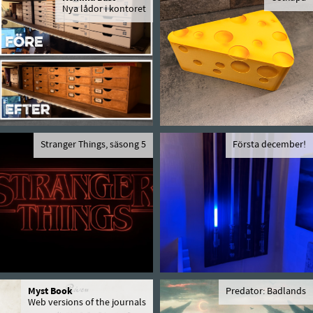
Nya lådor i kontoret
Stranger Things, säsong 5
Första december!
Myst Book
Predator: Badlands
Web versions of the journals