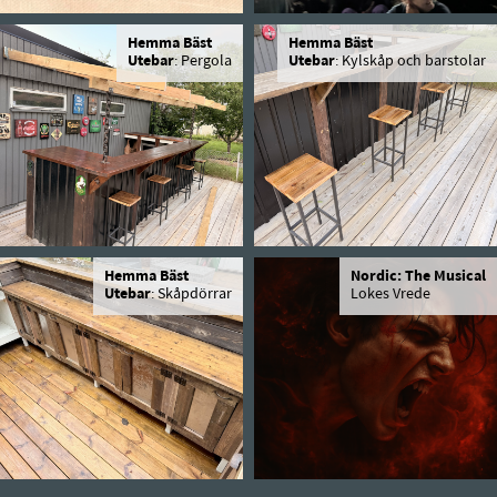
Hemma Bäst
Hemma Bäst
Utebar
: Pergola
Utebar
: Kylskåp och barstolar
Hemma Bäst
Nordic: The Musical
Utebar
: Skåpdörrar
Lokes Vrede