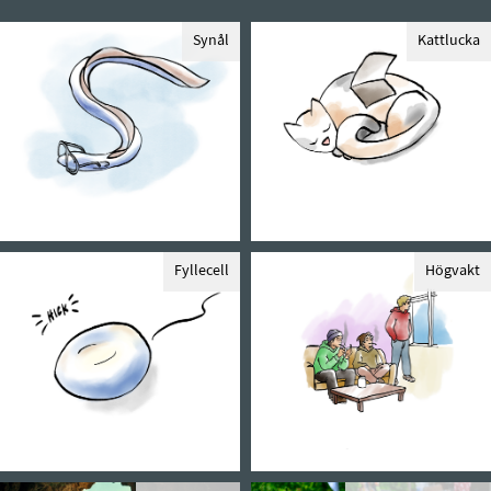
Synål
Kattlucka
Fyllecell
Högvakt