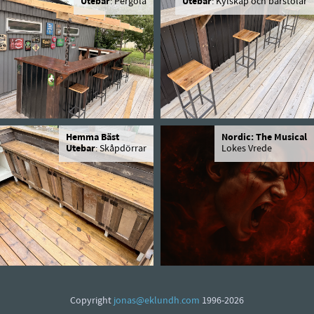
Utebar
: Pergola
Utebar
: Kylskåp och barstolar
Hemma Bäst
Nordic: The Musical
Utebar
: Skåpdörrar
Lokes Vrede
Copyright
jonas@eklundh.com
1996-2026