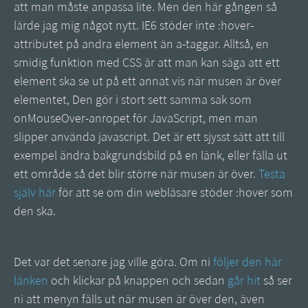
att man måste anpassa lite. Men den här gången så
lärde jag mig något nytt. IE6 stöder inte :hover-
attributet på andra element än a-taggar. Alltså, en
smidig funktion med CSS är att man kan säga att ett
element ska se ut på ett annat vis när musen är över
elementet, Den gör i stort sett samma sak som
onMouseOver-anropet för JavaScript, men man
slipper använda javascript. Det är ett sjysst sätt att till
exempel ändra bakgrundsbild på en länk, eller fälla ut
ett område så det blir större när musen är över.
Testa
själv här
för att se om din webläsare stöder :hover som
den ska.
Det var det senare jag ville göra. Om ni
följer den här
länken
och klickar på knappen och sedan
går hit
så ser
ni att menyn fälls ut när musen är över den, även