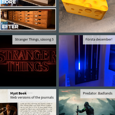
Stranger Things, säsong 5
Första december!
Myst Book
Predator: Badlands
Web versions of the journals