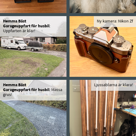
Hemma Bäst
Ny kamera: Nikon Zf
Garageuppfart för husbil
:
Uppfarten är klar!
Hemma Bäst
Ljussablarna är klara!
Garageuppfart för husbil
: Massa
grus!