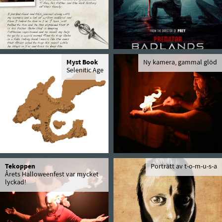
Myst Book
Ny kamera, gammal glöd
Selenitic Age
Tekoppen
Porträtt av t-o-m-u-s-a
Årets Halloweenfest var mycket
lyckad!