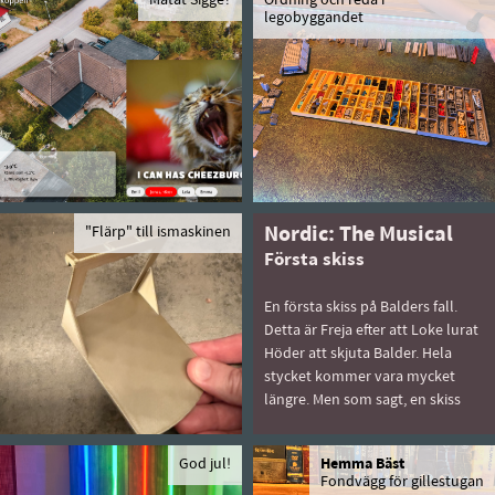
Matat Sigge?
Ordning och reda i
legobyggandet
"Flärp" till ismaskinen
Nordic: The Musical
Första skiss
En första skiss på Balders fall.
Detta är Freja efter att Loke lurat
Höder att skjuta Balder. Hela
stycket kommer vara mycket
längre. Men som sagt, en skiss
God jul!
Hemma Bäst
Fondvägg för gillestugan