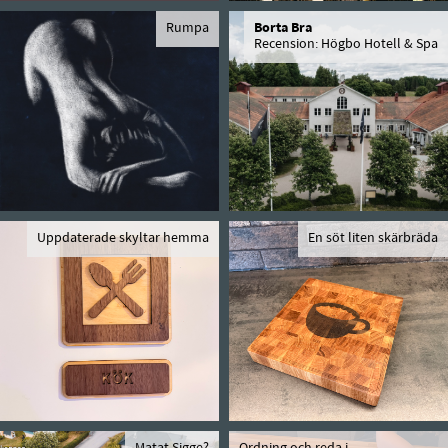
Rumpa
Borta Bra
Recension: Högbo Hotell & Spa
Uppdaterade skyltar hemma
En söt liten skärbräda