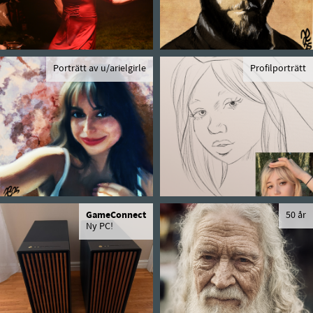
Porträtt av u/arielgirle
Profilporträtt
GameConnect
50 år
Ny PC!