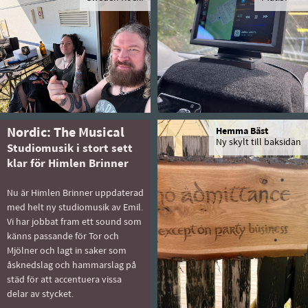
Nordic: The Musical
Hemma Bäst
Ny skylt till baksidan
Studiomusik i stort sett
klar för Himlen Brinner
Nu är Himlen Brinner uppdaterad
med helt ny studiomusik av Emil.
Vi har jobbat fram ett sound som
känns passande för Tor och
Mjölner och lagt in saker som
åsknedslag och hammarslag på
städ för att accentuera vissa
delar av stycket.