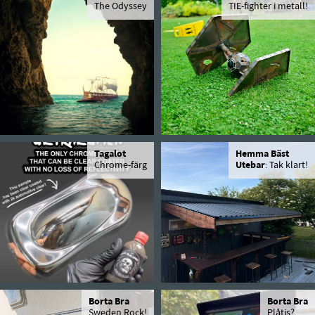
The Odyssey
TIE-fighter i metall!
Tagalot
Hemma Bäst
Chrome-färg
Utebar
: Tak klart!
Borta Bra
Borta Bra
Sweden Rock!
Plåtis?