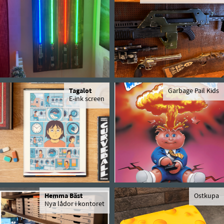
Tagalot
Garbage Pail Kids
E-ink screen
Hemma Bäst
Ostkupa
Nya lådor i kontoret