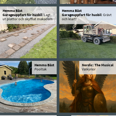
Hemma Bäst
Hemma Bäst
Garageuppfart för husbil
: Lagt
Garageuppfart för husbil
: Grävt
ut plattor och skyfflat makadam
och klart!
Hemma Bäst
Nordic: The Musical
Pooltak
Valkyrior