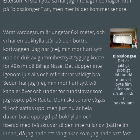
Eftersom vi ska flytta så har jag inte lagt ned någon krut
på "biosalongen" än, men mer bilder kommer senare.
Vårat vardagsrum är ungefär 6x4 meter, och
vi har en bokhylla står på den bortre
kortväggen. Jag har (nej, min mor har) sytt
Biosalongen
upp en duk av gummibestrykt tyg jag köpte
Det är
för 49kr/m på Billiga Nisse. Det släpper inte
jäkligt
jobbigt
igenom ljus alls och reflekterar väldigt bra.
ibland då
man vill
Sedan har jag (nej, min mor har) sytt två
byta film
eller spel,
kanaler över och under för rundstavar som
då alla står
i
jag köpte på K-Rauta. Dom ska senare sågas
bokhyllan!
till och sättas upp, men just nu är hela
duken bara upplagd på bokhyllan och
fixerad med två skruvar så den inte rullar av (bättre än
innan, då jag hade ett sänglakan som jag hade satt fast