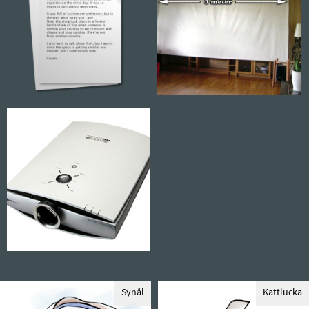
Synål
Kattlucka