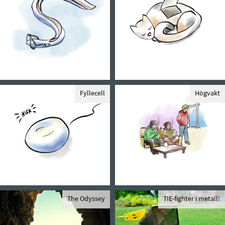
Fyllecell
Högvakt
The Odyssey
TIE-fighter i metall!