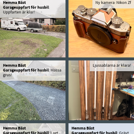
Hemma Bäst
Ny kamera: Nikon Zf
Garageuppfart för husbil
:
Uppfarten är klar!
Hemma Bäst
Ljussablarna är klara!
Garageuppfart för husbil
: Massa
grus!
Hemma Bäst
Hemma Bäst
Garageuppfart för husbil
: Lagt
Garageuppfart för husbil
: Grävt