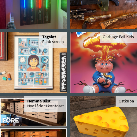
Tagalot
Garbage Pail Kids
E-ink screen
Hemma Bäst
Ostkupa
Nya lådor i kontoret