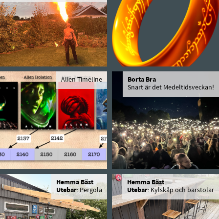
Alien Timeline
Borta Bra
Snart är det Medeltidsveckan!
Hemma Bäst
Hemma Bäst
Utebar
: Pergola
Utebar
: Kylskåp och barstolar