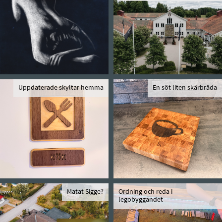
Uppdaterade skyltar hemma
En söt liten skärbräda
Matat Sigge?
Ordning och reda i
legobyggandet