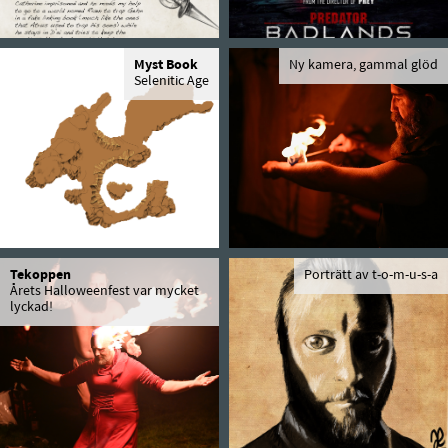
Myst Book
Ny kamera, gammal glöd
Selenitic Age
Tekoppen
Porträtt av t-o-m-u-s-a
Årets Halloweenfest var mycket
lyckad!