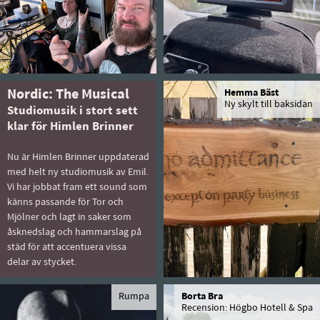
Nordic: The Musical
Hemma Bäst
Ny skylt till baksidan
Studiomusik i stort sett
klar för Himlen Brinner
Nu är Himlen Brinner uppdaterad
med helt ny studiomusik av Emil.
Vi har jobbat fram ett sound som
känns passande för Tor och
Mjölner och lagt in saker som
åsknedslag och hammarslag på
städ för att accentuera vissa
delar av stycket.
Rumpa
Borta Bra
Recension: Högbo Hotell & Spa