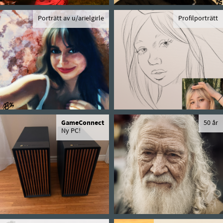
Porträtt av u/arielgirle
Profilporträtt
GameConnect
50 år
Ny PC!