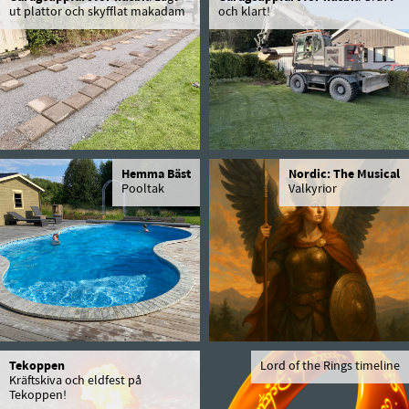
ut plattor och skyfflat makadam
och klart!
Hemma Bäst
Nordic: The Musical
Pooltak
Valkyrior
Tekoppen
Lord of the Rings timeline
Kräftskiva och eldfest på
Tekoppen!