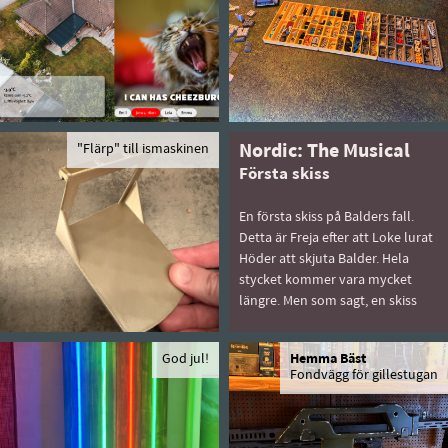
"Flärp" till ismaskinen
Nordic: The Musical
Första skiss
En första skiss på Balders fall.
Detta är Freja efter att Loke lurat
Höder att skjuta Balder. Hela
stycket kommer vara mycket
längre. Men som sagt, en skiss
God jul!
Hemma Bäst
Fondvägg för gillestugan