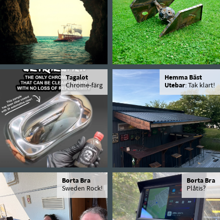
Tagalot
Hemma Bäst
Chrome-färg
Utebar
: Tak klart!
Borta Bra
Borta Bra
Sweden Rock!
Plåtis?