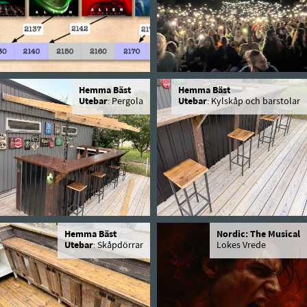
Hemma Bäst
Hemma Bäst
Utebar
: Pergola
Utebar
: Kylskåp och barstolar
Hemma Bäst
Nordic: The Musical
Utebar
: Skåpdörrar
Lokes Vrede