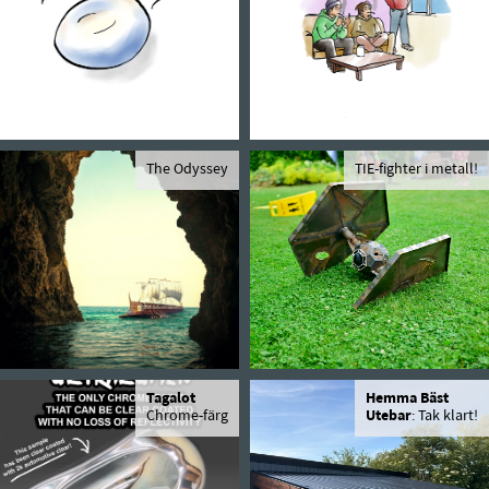
The Odyssey
TIE-fighter i metall!
Tagalot
Hemma Bäst
Chrome-färg
Utebar
: Tak klart!