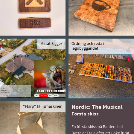
Matat Sigge?
Ordning och reda i
legobyggandet
"Flärp" till ismaskinen
Nordic: The Musical
Första skiss
En första skiss på Balders fall.
Detta är Freja efter att Loke lurat