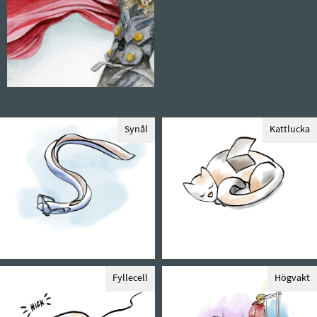
Synål
Kattlucka
Fyllecell
Högvakt