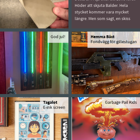
Höder att skjuta Balder. Hela
stycket kommer vara mycket
längre. Men som sagt, en skiss
God jul!
Hemma Bäst
Fondvägg för gillestugan
Tagalot
Garbage Pail Kids
E-ink screen