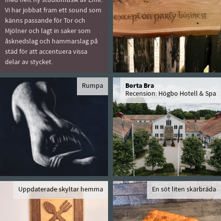
med helt ny studiomusik av Emil.
Vi har jobbat fram ett sound som
känns passande för Tor och
Mjölner och lagt in saker som
åsknedslag och hammarslag på
städ för att accentuera vissa
delar av stycket.
Rumpa
Borta Bra
Recension: Högbo Hotell & Spa
Uppdaterade skyltar hemma
En söt liten skärbräda