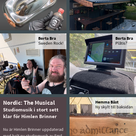
Borta Bra
Borta Bra
Sweden Rock!
Plåtis?
Nordic: The Musical
Hemma Bäst
Ny skylt till baksidan
Studiomusik i stort sett
klar för Himlen Brinner
Nu är Himlen Brinner uppdaterad