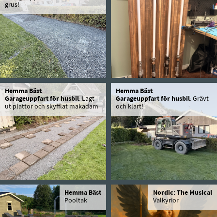
grus!
Hemma Bäst
Hemma Bäst
Garageuppfart för husbil
: Lagt
Garageuppfart för husbil
: Grävt
ut plattor och skyfflat makadam
och klart!
Hemma Bäst
Nordic: The Musical
Pooltak
Valkyrior