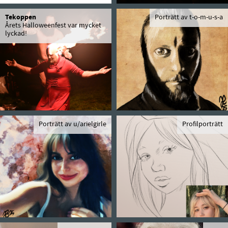
Tekoppen
Porträtt av t-o-m-u-s-a
Årets Halloweenfest var mycket
lyckad!
Porträtt av u/arielgirle
Profilporträtt