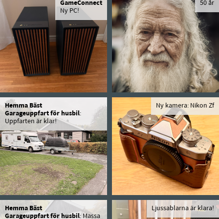
GameConnect
50 år
Ny PC!
Hemma Bäst
Ny kamera: Nikon Zf
Garageuppfart för husbil
:
Uppfarten är klar!
Hemma Bäst
Ljussablarna är klara!
Garageuppfart för husbil
: Massa