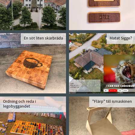
En söt liten skärbräda
Matat Sigge?
Ordning och reda i
"Flärp" till ismaskinen
legobyggandet