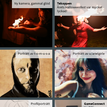
Ny kamera, gammal glöd
Tekoppen
Årets Halloweenfest var mycket
lyckad!
Porträtt av t-o-m-u-s-a
Porträtt av u/arielgirle
Profilporträtt
GameConnect