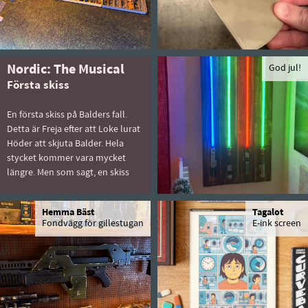
Nordic: The Musical
God jul!
Första skiss
En första skiss på Balders fall.
Detta är Freja efter att Loke lurat
Höder att skjuta Balder. Hela
stycket kommer vara mycket
längre. Men som sagt, en skiss
Hemma Bäst
Tagalot
Fondvägg för gillestugan
E-ink screen