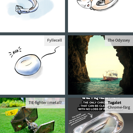
Fyllecell
The Odyssey
TIE-fighter i metall!
Tagalot
Chrome-färg