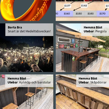
Borta Bra
Hemma Bäst
Snart är det Medeltidsveckan!
Utebar
: Pergola
Hemma Bäst
Hemma Bäst
Utebar
: Kylskåp och barstolar
Utebar
: Skåpdörrar