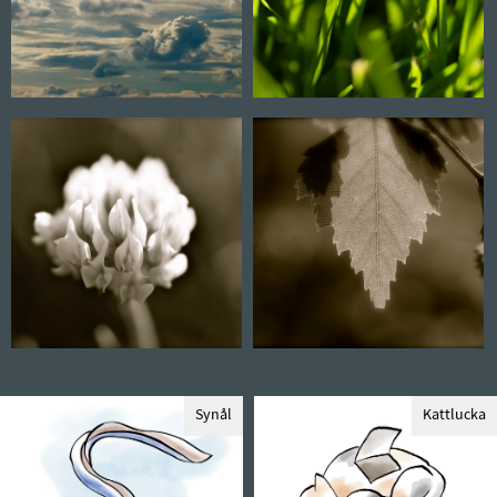
Synål
Kattlucka