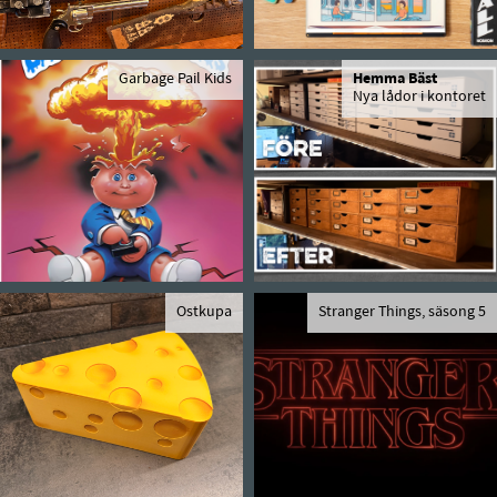
Garbage Pail Kids
Hemma Bäst
Nya lådor i kontoret
Ostkupa
Stranger Things, säsong 5