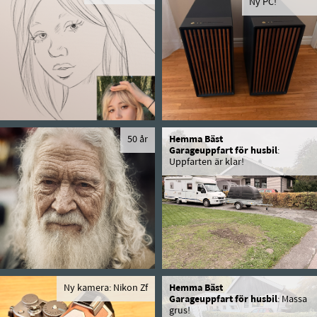
Ny PC!
50 år
Hemma Bäst
Garageuppfart för husbil
:
Uppfarten är klar!
Ny kamera: Nikon Zf
Hemma Bäst
Garageuppfart för husbil
: Massa
grus!