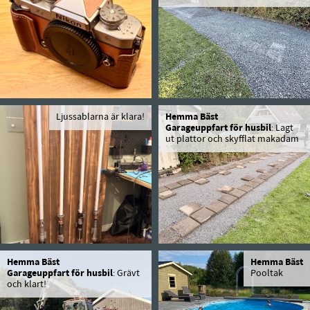
Ljussablarna är klara!
Hemma Bäst
Garageuppfart för husbil
: Lagt
ut plattor och skyfflat makadam
Hemma Bäst
Hemma Bäst
Garageuppfart för husbil
: Grävt
Pooltak
och klart!