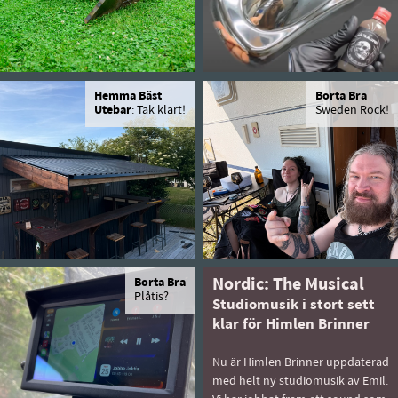
Hemma Bäst
Borta Bra
Utebar
: Tak klart!
Sweden Rock!
Borta Bra
Nordic: The Musical
Plåtis?
Studiomusik i stort sett
klar för Himlen Brinner
Nu är Himlen Brinner uppdaterad
med helt ny studiomusik av Emil.