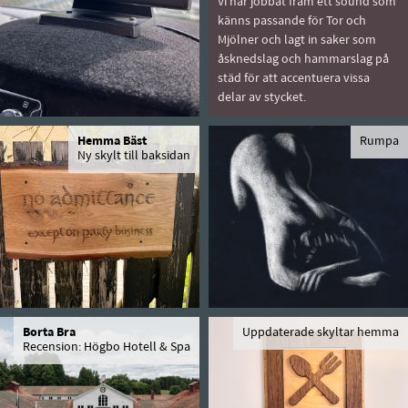
Vi har jobbat fram ett sound som
känns passande för Tor och
Mjölner och lagt in saker som
åsknedslag och hammarslag på
städ för att accentuera vissa
delar av stycket.
Hemma Bäst
Rumpa
Ny skylt till baksidan
Borta Bra
Uppdaterade skyltar hemma
Recension: Högbo Hotell & Spa