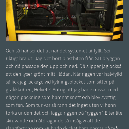
Och så här ser det ut när det systemet är fyllt. Ser
riktigt bra ut! Jag slet bort plastbiten från SLI-bryggan
och då passade den upp och ned. Då slipper jag också
att den lyser grönt mitt i lådan. När riggen var halvfylld
så fick jag läckage vid kylningsblocket som sitter på
grafikkorten, Helvete! Antog att jag hade missat med
någon packning som hamnat snett och blev svettig
som fan. Som tur var så rann det inget utan vi hann
torka undan det och lägga riggen på "ryggen". Efter lite
skruvande och åtdragande så insåg vi att de
slangfästena som EK hade skickat bara passar på två