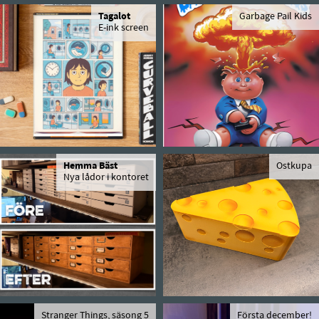
Tagalot
Garbage Pail Kids
E-ink screen
Hemma Bäst
Ostkupa
Nya lådor i kontoret
Stranger Things, säsong 5
Första december!