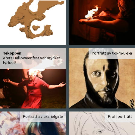
Tekoppen
Porträtt av t-o-m-u-s-a
Årets Halloweenfest var mycket
lyckad!
Porträtt av u/arielgirle
Profilporträtt