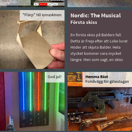
"Flärp" till ismaskinen
Nordic: The Musical
Första skiss
En första skiss på Balders fall.
Detta är Freja efter att Loke lurat
Höder att skjuta Balder. Hela
stycket kommer vara mycket
längre. Men som sagt, en skiss
God jul!
Hemma Bäst
Fondvägg för gillestugan