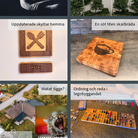
Uppdaterade skyltar hemma
En söt liten skärbräda
Matat Sigge?
Ordning och reda i
legobyggandet