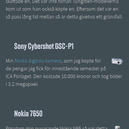
skaffade en. Det var inte förrän Tungsten-modellerna
kom ut som han också köpte en. Eftersom det var en
så pass lång tid mellan så är detta givetvis ett gränsfall.
Sony Cybershot DSC-P1
Min
första digitala kamera
, som jag köpte för
de pengar jag fick för innestående semester på
ICA Förlaget. Den kostade 10.000 kronor och tog bilder
i 3.2 megapixel.
Nokia 7650
Förutom min nuvarande Nokia N95 så var detta