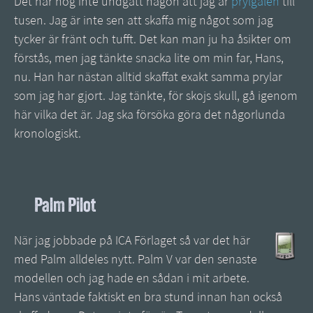
Det har nog inte undgått någon att jag är
prylgalen
till
tusen. Jag är inte sen att skaffa mig något som jag
tycker är fränt och tufft. Det kan man ju ha åsikter om
förstås, men jag tänkte snacka lite om min far, Hans,
nu. Han har nästan alltid skaffat exakt samma prylar
som jag har gjort. Jag tänkte, för skojs skull, gå igenom
här vilka det är. Jag ska försöka göra det någorlunda
kronologiskt.
Palm Pilot
När jag jobbade på ICA Förlaget så var det här
med Palm alldeles nytt. Palm V var den senaste
modellen och jag hade en sådan i mit arbete.
Hans väntade faktiskt en bra stund innan han också