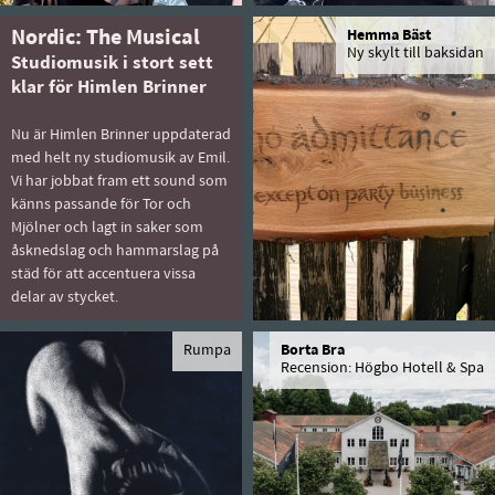
Nordic: The Musical
Hemma Bäst
Ny skylt till baksidan
Studiomusik i stort sett
klar för Himlen Brinner
Nu är Himlen Brinner uppdaterad
med helt ny studiomusik av Emil.
Vi har jobbat fram ett sound som
känns passande för Tor och
Mjölner och lagt in saker som
åsknedslag och hammarslag på
städ för att accentuera vissa
delar av stycket.
Rumpa
Borta Bra
Recension: Högbo Hotell & Spa