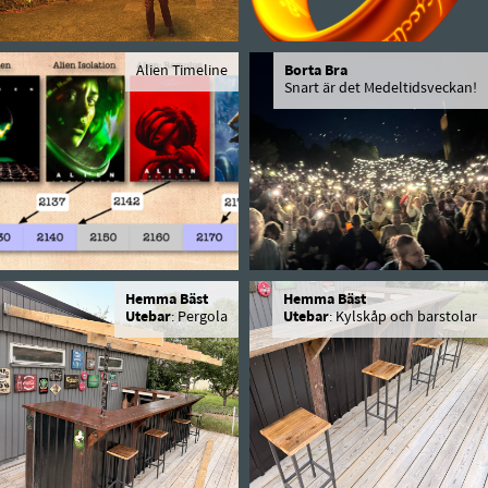
Alien Timeline
Borta Bra
Snart är det Medeltidsveckan!
Hemma Bäst
Hemma Bäst
Utebar
: Pergola
Utebar
: Kylskåp och barstolar