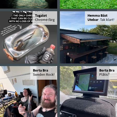
Tagalot
Hemma Bäst
Chrome-färg
Utebar
: Tak klart!
Borta Bra
Borta Bra
Sweden Rock!
Plåtis?