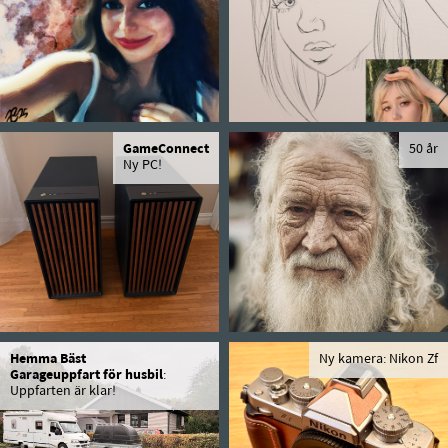
GameConnect
50 år
Ny PC!
Hemma Bäst
Ny kamera: Nikon Zf
Garageuppfart för husbil
:
Uppfarten är klar!