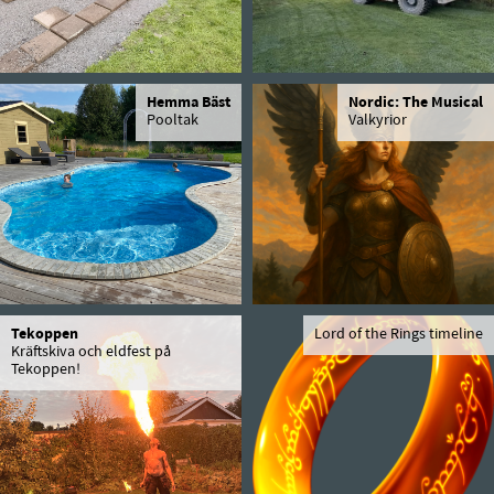
Hemma Bäst
Nordic: The Musical
Pooltak
Valkyrior
Tekoppen
Lord of the Rings timeline
Kräftskiva och eldfest på
Tekoppen!