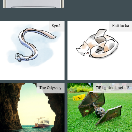
Synål
Kattlucka
The Odyssey
TIE-fighter i metall!