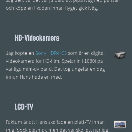
såg den. Ja, det var ju bara att pipa iväg ned på stan
och köpa en likadan innan flyget gick iväg.
HD-Videokamera
Jag köpte en
Sony HDR-HC3
som är en digital
videokamera för HD-film. Spelar in i 1080i på
vanliga mini-dv band. Det tog ungefär en dag
innan Hans hade en med.
LCD-TV
Faktum är att Hans skaffade en platt-TV innan
mig (dock plasma), men det var skoj att när jag