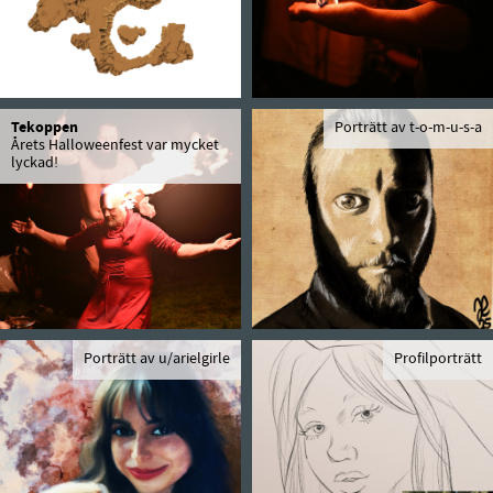
Tekoppen
Porträtt av t-o-m-u-s-a
Årets Halloweenfest var mycket
lyckad!
Porträtt av u/arielgirle
Profilporträtt