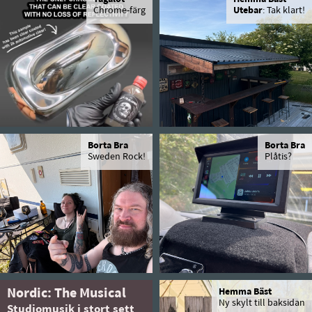
Chrome-färg
Utebar
: Tak klart!
Borta Bra
Borta Bra
Sweden Rock!
Plåtis?
Nordic: The Musical
Hemma Bäst
Ny skylt till baksidan
Studiomusik i stort sett