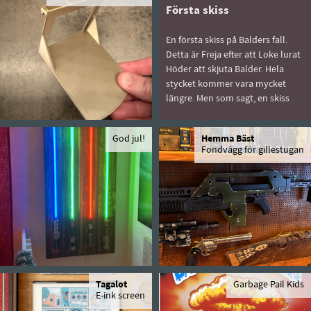
Första skiss
En första skiss på Balders fall.
Detta är Freja efter att Loke lurat
Höder att skjuta Balder. Hela
stycket kommer vara mycket
längre. Men som sagt, en skiss
God jul!
Hemma Bäst
Fondvägg för gillestugan
Tagalot
Garbage Pail Kids
E-ink screen