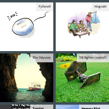
Fyllecell
Högvakt
The Odyssey
TIE-fighter i metall!
Tagalot
Hemma Bäst