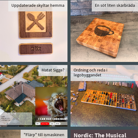
Uppdaterade skyltar hemma
En söt liten skärbräda
Matat Sigge?
Ordning och reda i
legobyggandet
"Flärp" till ismaskinen
Nordic: The Musical