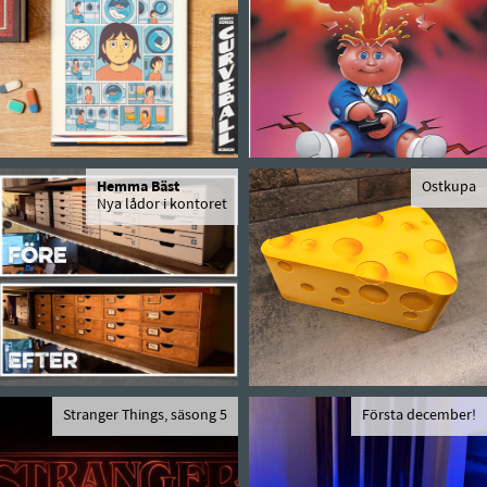
Hemma Bäst
Ostkupa
Nya lådor i kontoret
Stranger Things, säsong 5
Första december!