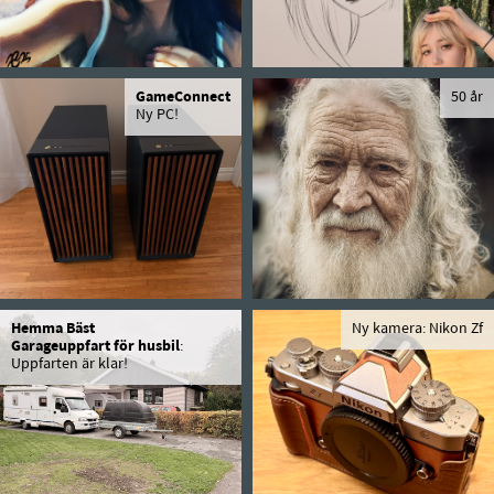
GameConnect
50 år
Ny PC!
Hemma Bäst
Ny kamera: Nikon Zf
Garageuppfart för husbil
:
Uppfarten är klar!