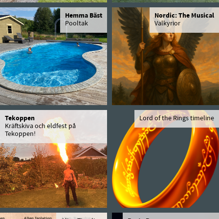
Hemma Bäst
Nordic: The Musical
Pooltak
Valkyrior
Tekoppen
Lord of the Rings timeline
Kräftskiva och eldfest på
Tekoppen!