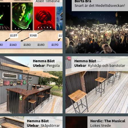
Alien Timeline
Borta Bra
Snart är det Medeltidsveckan!
Hemma Bäst
Hemma Bäst
Utebar
: Pergola
Utebar
: Kylskåp och barstolar
Hemma Bäst
Nordic: The Musical
Utebar
: Skåpdörrar
Lokes Vrede