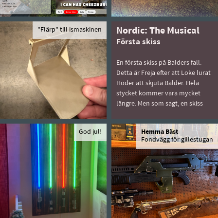
"Flärp" till ismaskinen
Nordic: The Musical
Första skiss
En första skiss på Balders fall.
Detta är Freja efter att Loke lurat
Höder att skjuta Balder. Hela
stycket kommer vara mycket
längre. Men som sagt, en skiss
God jul!
Hemma Bäst
Fondvägg för gillestugan