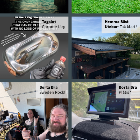
Tagalot
Hemma Bäst
Chrome-färg
Utebar
: Tak klart!
Borta Bra
Borta Bra
Sweden Rock!
Plåtis?