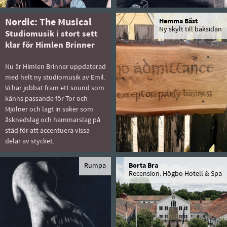
Nordic: The Musical
Hemma Bäst
Ny skylt till baksidan
Studiomusik i stort sett
klar för Himlen Brinner
Nu är Himlen Brinner uppdaterad
med helt ny studiomusik av Emil.
Vi har jobbat fram ett sound som
känns passande för Tor och
Mjölner och lagt in saker som
åsknedslag och hammarslag på
städ för att accentuera vissa
delar av stycket.
Rumpa
Borta Bra
Recension: Högbo Hotell & Spa