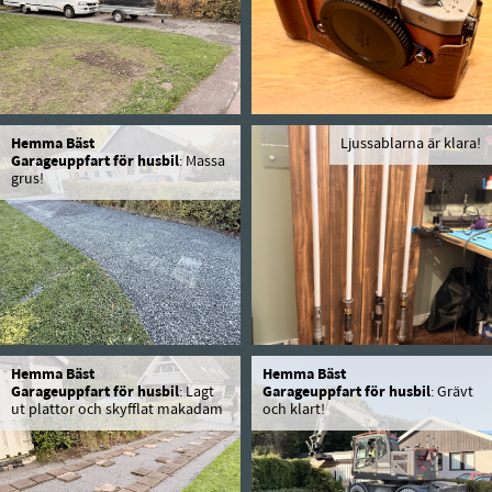
Hemma Bäst
Ljussablarna är klara!
Garageuppfart för husbil
: Massa
grus!
Hemma Bäst
Hemma Bäst
Garageuppfart för husbil
: Lagt
Garageuppfart för husbil
: Grävt
ut plattor och skyfflat makadam
och klart!