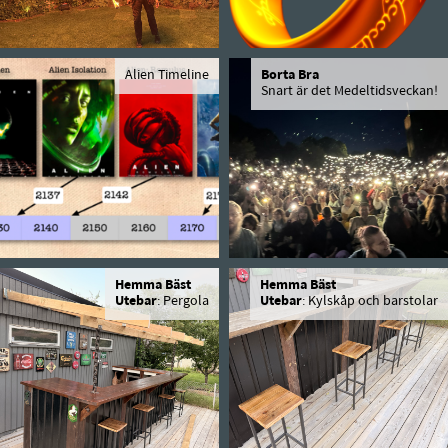
Alien Timeline
Borta Bra
Snart är det Medeltidsveckan!
Hemma Bäst
Hemma Bäst
Utebar
: Pergola
Utebar
: Kylskåp och barstolar