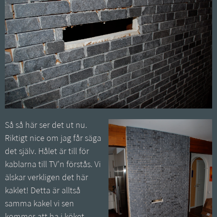
Så så här ser det ut nu.
Riktigt nice om jag får säga
det själv. Hålet är till för
kablarna till TV'n förstås. Vi
älskar verkligen det här
kaklet! Detta är alltså
samma kakel vi sen