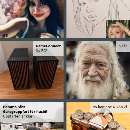
GameConnect
50 år
Ny PC!
Hemma Bäst
Ny kamera: Nikon Zf
Garageuppfart för husbil
:
Uppfarten är klar!