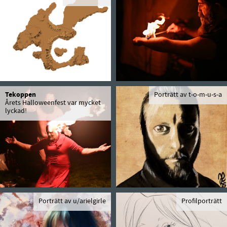
Tekoppen
Porträtt av t-o-m-u-s-a
Årets Halloweenfest var mycket
lyckad!
Porträtt av u/arielgirle
Profilporträtt