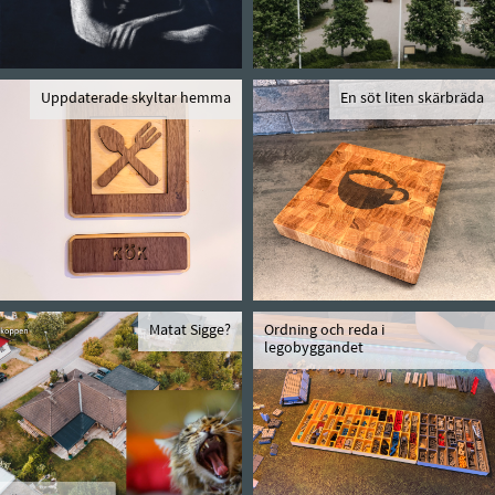
Uppdaterade skyltar hemma
En söt liten skärbräda
Matat Sigge?
Ordning och reda i
legobyggandet