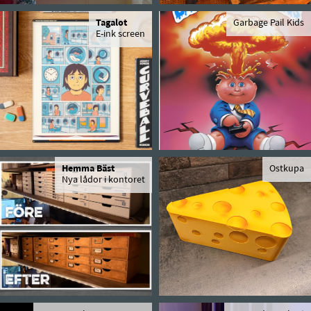
Tagalot
Garbage Pail Kids
E-ink screen
Hemma Bäst
Ostkupa
Nya lådor i kontoret