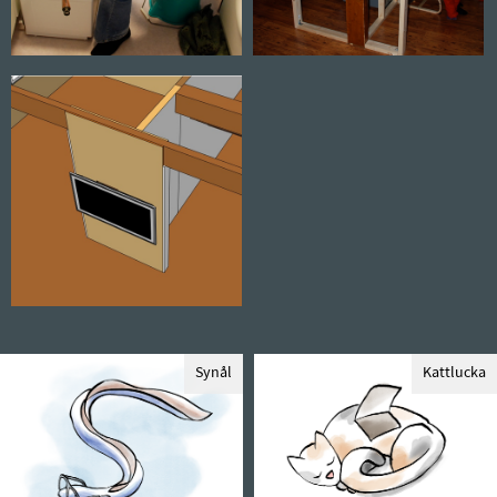
Synål
Kattlucka