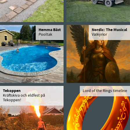
Hemma Bäst
Nordic: The Musical
Pooltak
Valkyrior
Tekoppen
Lord of the Rings timeline
Kräftskiva och eldfest på
Tekoppen!