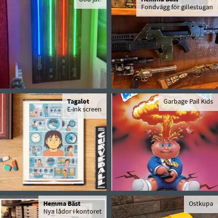
Fondvägg för gillestugan
Tagalot
Garbage Pail Kids
E-ink screen
Hemma Bäst
Ostkupa
Nya lådor i kontoret