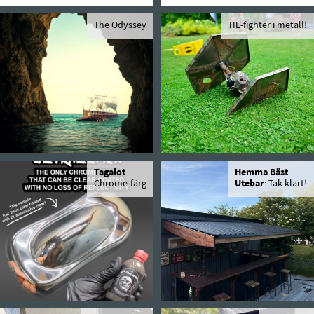
The Odyssey
TIE-fighter i metall!
Tagalot
Hemma Bäst
Chrome-färg
Utebar
: Tak klart!