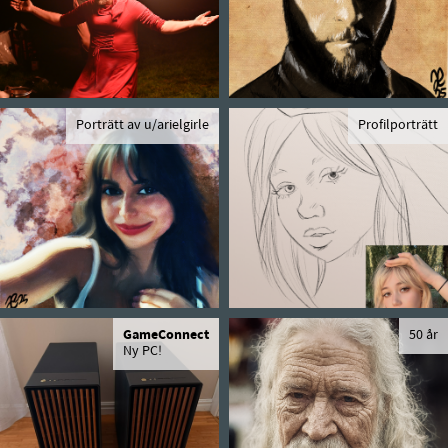
Porträtt av u/arielgirle
Profilporträtt
GameConnect
50 år
Ny PC!