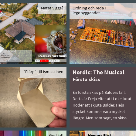
Matat Sigge?
Ordning och reda i
legobyggandet
"Flärp" till ismaskinen
Nordic: The Musical
Första skiss
En första skiss på Balders fall.
Detta är Freja efter att Loke lurat
Höder att skjuta Balder. Hela
stycket kommer vara mycket
längre. Men som sagt, en skiss
God jul!
Hemma Bäst