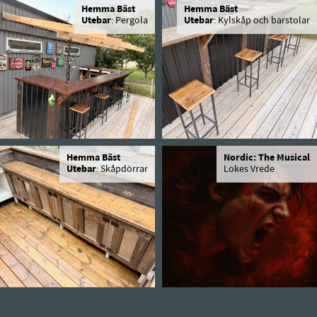
Hemma Bäst
Hemma Bäst
Utebar
: Pergola
Utebar
: Kylskåp och barstolar
Hemma Bäst
Nordic: The Musical
Utebar
: Skåpdörrar
Lokes Vrede