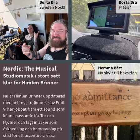
Borta Bra
Borta Bra
Sweden Rock!
Plåtis?
Nordic: The Musical
Hemma Bäst
Ny skylt till baksidan
Studiomusik i stort sett
klar för Himlen Brinner
Nu är Himlen Brinner uppdaterad
med helt ny studiomusik av Emil.
Vi har jobbat fram ett sound som
känns passande för Tor och
Mjölner och lagt in saker som
åsknedslag och hammarslag på
städ för att accentuera vissa