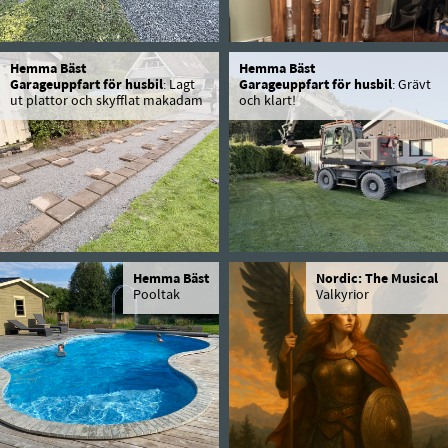
Hemma Bäst
Hemma Bäst
Garageuppfart för husbil
: Lagt
Garageuppfart för husbil
: Grävt
ut plattor och skyfflat makadam
och klart!
Hemma Bäst
Nordic: The Musical
Pooltak
Valkyrior