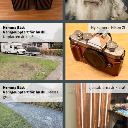
Hemma Bäst
Ny kamera: Nikon Zf
Garageuppfart för husbil
:
Uppfarten är klar!
Hemma Bäst
Ljussablarna är klara!
Garageuppfart för husbil
: Massa
grus!