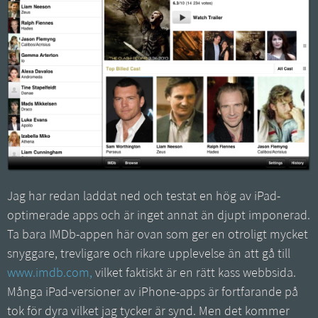
Jag har redan laddat ned och testat en hög av iPad-
optimerade apps och är inget annat än djupt imponerad.
Ta bara IMDb-appen här ovan som ger en otroligt mycket
snyggare, trevligare och rikare upplevelse än att gå till
www.imdb.com,
vilket faktiskt är en rätt kass webbsida.
Många iPad-versioner av iPhone-apps är fortfarande på
tok för dyra vilket jag tycker är synd. Men det kommer