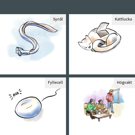
Synål
Kattlucka
Fyllecell
Högvakt