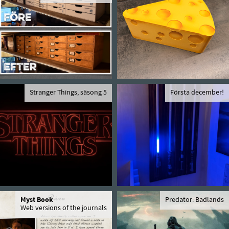
Stranger Things, säsong 5
Första december!
Myst Book
Predator: Badlands
Web versions of the journals