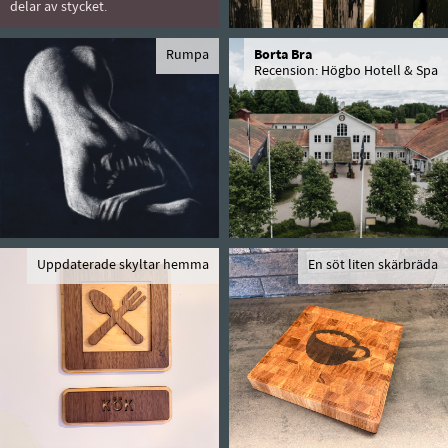
delar av stycket.
Rumpa
Borta Bra
Recension: Högbo Hotell & Spa
Uppdaterade skyltar hemma
En söt liten skärbräda