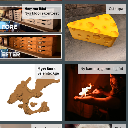
Hemma Bäst
Ostkupa
Nya lådor i kontoret
Myst Book
Ny kamera, gammal glöd
Selenitic Age