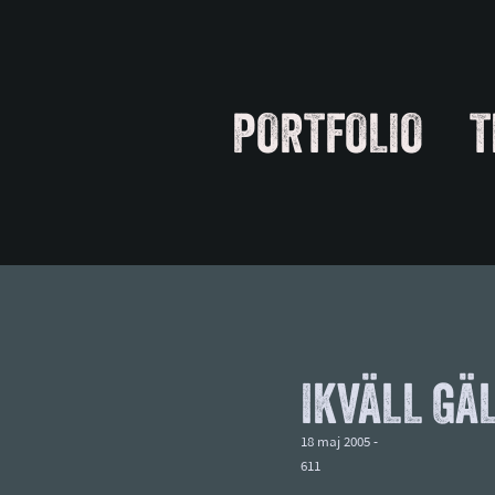
PORTFOLIO
T
IKVÄLL GÄ
18 maj 2005 -
611