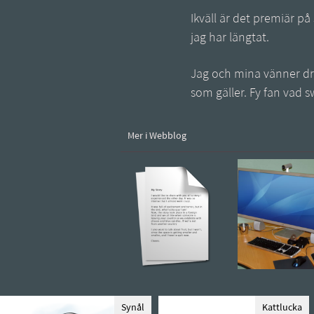
Ikväll är det premiär p
jag har längtat.
Jag och mina vänner drar
som gäller. Fy fan vad 
Mer i Webblog
Synål
Kattlucka