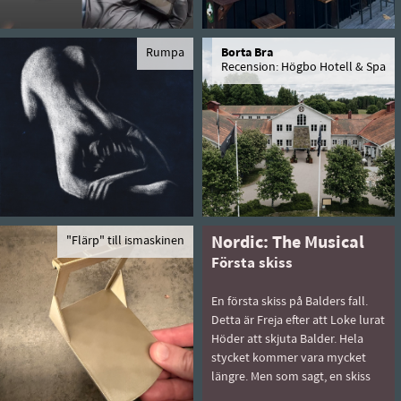
Rumpa
Borta Bra
Recension: Högbo Hotell & Spa
"Flärp" till ismaskinen
Nordic: The Musical
Första skiss
En första skiss på Balders fall.
Detta är Freja efter att Loke lurat
Höder att skjuta Balder. Hela
stycket kommer vara mycket
längre. Men som sagt, en skiss