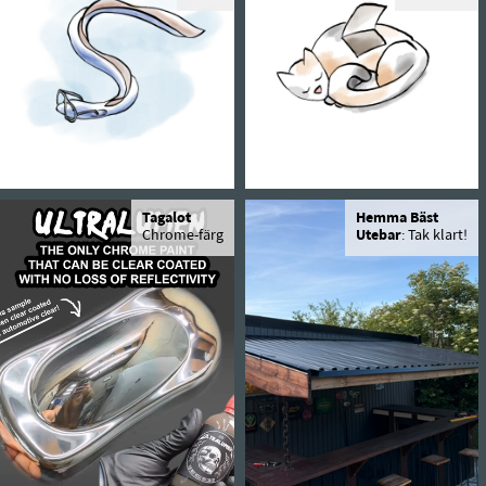
Tagalot
Hemma Bäst
Chrome-färg
Utebar
: Tak klart!