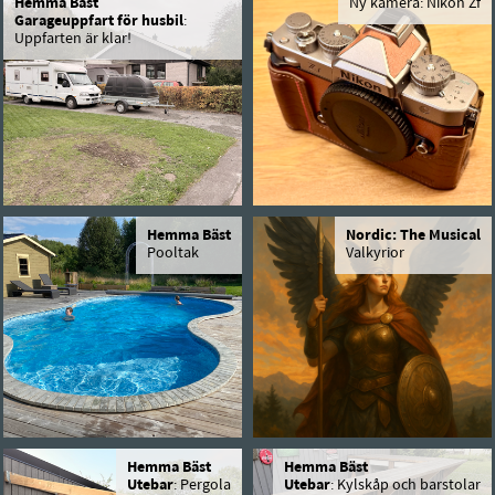
Hemma Bäst
Ny kamera: Nikon Zf
Garageuppfart för husbil
:
Uppfarten är klar!
Hemma Bäst
Nordic: The Musical
Pooltak
Valkyrior
Hemma Bäst
Hemma Bäst
Utebar
: Pergola
Utebar
: Kylskåp och barstolar