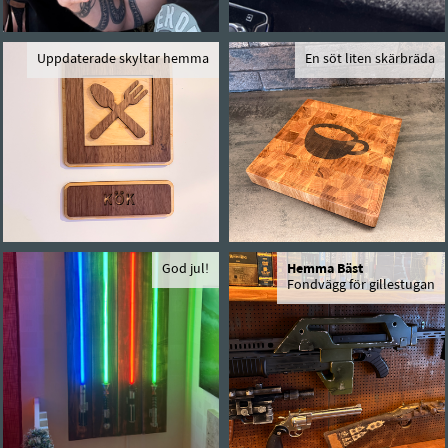
Uppdaterade skyltar hemma
En söt liten skärbräda
God jul!
Hemma Bäst
Fondvägg för gillestugan