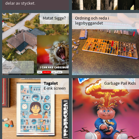
delar av stycket.
Matat Sigge?
Ordning och reda i
legobyggandet
Tagalot
Garbage Pail Kids
E-ink screen