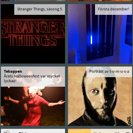
Stranger Things, säsong 5
Första december!
Tekoppen
Porträtt av t-o-m-u-s-a
Årets Halloweenfest var mycket
lyckad!