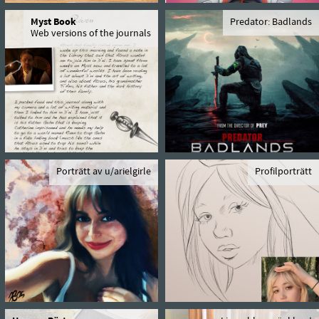
Myst Book
Predator: Badlands
Web versions of the journals
Porträtt av u/arielgirle
Profilporträtt