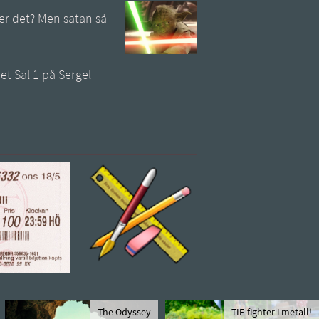
ter det? Men satan så
et Sal 1 på Sergel
The Odyssey
TIE-fighter i metall!