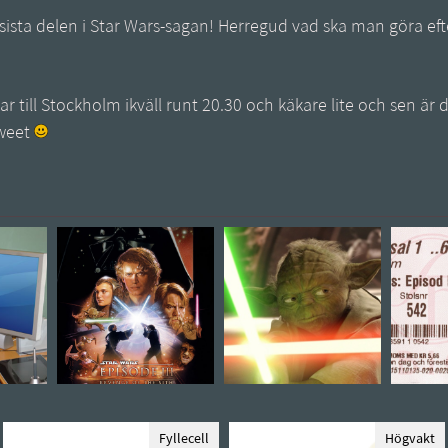
å sista delen i Star Wars-sagan! Herregud vad ska man göra ef
 till Stockholm ikväll runt 20.30 och käkare lite och sen är d
sweet
Fyllecell
Högvakt