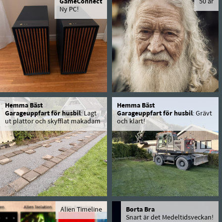
GameConnect
50 år
Ny PC!
Hemma Bäst
Hemma Bäst
Garageuppfart för husbil
: Lagt
Garageuppfart för husbil
: Grävt
ut plattor och skyfflat makadam
och klart!
Alien Timeline
Borta Bra
Snart är det Medeltidsveckan!