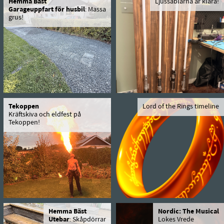
Hemma Bäst
Ljussablarna är klara!
Garageuppfart för husbil
: Massa
grus!
Tekoppen
Lord of the Rings timeline
Kräftskiva och eldfest på
Tekoppen!
Hemma Bäst
Nordic: The Musical
Utebar
: Skåpdörrar
Lokes Vrede