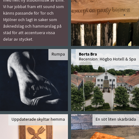
med helt ny studiomusik av Emil.
Vi har jobbat fram ett sound som
känns passande för Tor och
Mjölner och lagt in saker som
åsknedslag och hammarslag på
städ för att accentuera vissa
delar av stycket.
Rumpa
Borta Bra
Recension: Högbo Hotell & Spa
Uppdaterade skyltar hemma
En söt liten skärbräda