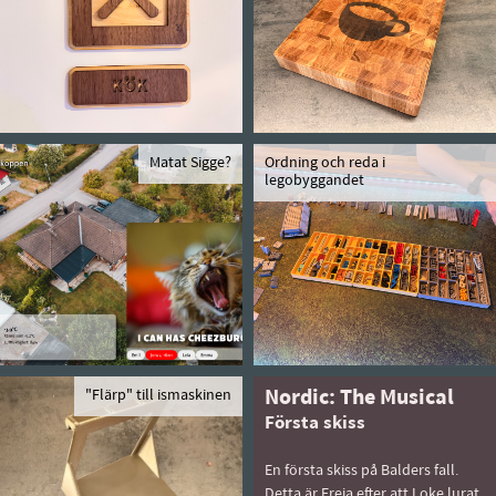
Matat Sigge?
Ordning och reda i
legobyggandet
"Flärp" till ismaskinen
Nordic: The Musical
Första skiss
En första skiss på Balders fall.
Detta är Freja efter att Loke lurat