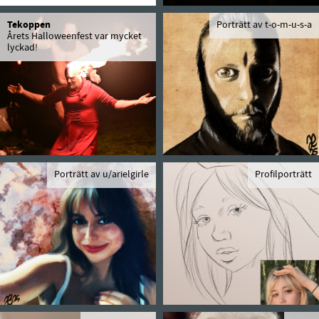
Tekoppen
Porträtt av t-o-m-u-s-a
Årets Halloweenfest var mycket
lyckad!
Porträtt av u/arielgirle
Profilporträtt