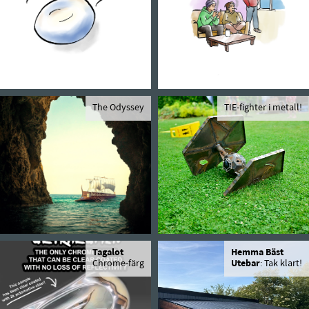
The Odyssey
TIE-fighter i metall!
Tagalot
Hemma Bäst
Chrome-färg
Utebar
: Tak klart!