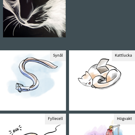
Synål
Kattlucka
Fyllecell
Högvakt