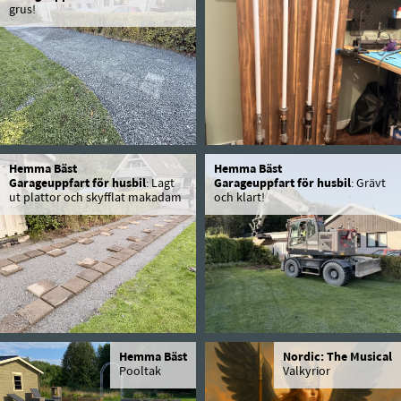
grus!
Hemma Bäst
Hemma Bäst
Garageuppfart för husbil
: Lagt
Garageuppfart för husbil
: Grävt
ut plattor och skyfflat makadam
och klart!
Hemma Bäst
Nordic: The Musical
Pooltak
Valkyrior