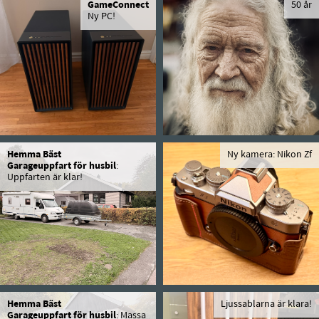
GameConnect
50 år
Ny PC!
Hemma Bäst
Ny kamera: Nikon Zf
Garageuppfart för husbil
:
Uppfarten är klar!
Hemma Bäst
Ljussablarna är klara!
Garageuppfart för husbil
: Massa