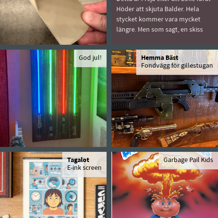
Höder att skjuta Balder. Hela
stycket kommer vara mycket
längre. Men som sagt, en skiss
God jul!
Hemma Bäst
Fondvägg för gillestugan
Tagalot
Garbage Pail Kids
E-ink screen