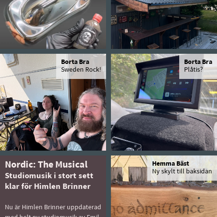
Borta Bra
Borta Bra
Sweden Rock!
Plåtis?
Nordic: The Musical
Hemma Bäst
Ny skylt till baksidan
Studiomusik i stort sett
klar för Himlen Brinner
Nu är Himlen Brinner uppdaterad