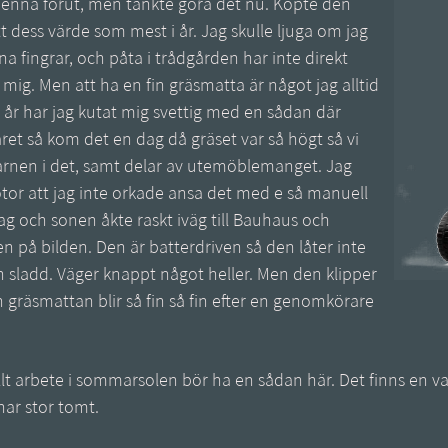
denna förut, men tänkte göra det nu. Köpte den
t dess värde som mest i år. Jag skulle ljuga om jag
a fingrar, och påta i trådgården har inte direkt
r mig. Men att ha en fin gräsmatta är något jag alltid
a år har jag kutat mig svettig med en sådan där
året så kom det en dag då gräset var så högt så vi
rnen i det, samt delar av utemöblemanget. Jag
tor att jag inte orkade ansa det med e så manuell
g och sonen åkte raskt iväg till Bauhaus och
n på bilden. Den är batterdriven så den låter inte
 sladd. Väger knappt något heller. Men den klipper
 gräsmattan blir så fin så fin efter en genomkörare
t arbete i sommarsolen bör ha en sådan här. Det finns en va
har stor tomt.