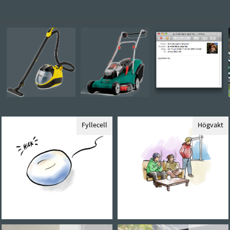
Fyllecell
Högvakt