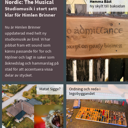
Nordic: The Musical
Hemma Bäst
Ny skylt till baksidan
Studiomusik i stort sett
klar för Himlen Brinner
Nu är Himlen Brinner
uppdaterad med helt ny
studiomusik av Emil. Vi har
jobbat fram ett sound som
känns passande för Tor och
Mjölner och lagt in saker som
åsknedslag och hammarslag på
städ för att accentuera vissa
delar av stycket.
Matat Sigge?
Ordning och reda i
legobyggandet