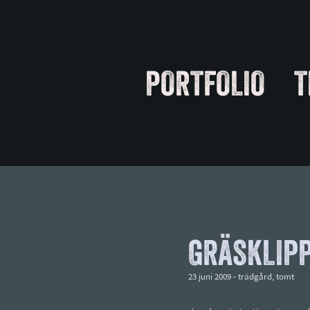
PORTFOLIO
T
GRÄSKLIP
23 juni 2009 -
trädgård
,
tomt