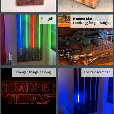
God jul!
Hemma Bäst
Fondvägg för gillestugan
Stranger Things, säsong 5
Första december!