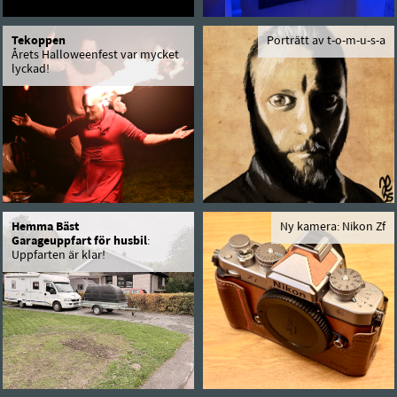
Tekoppen
Porträtt av t-o-m-u-s-a
Årets Halloweenfest var mycket
lyckad!
Hemma Bäst
Ny kamera: Nikon Zf
Garageuppfart för husbil
:
Uppfarten är klar!