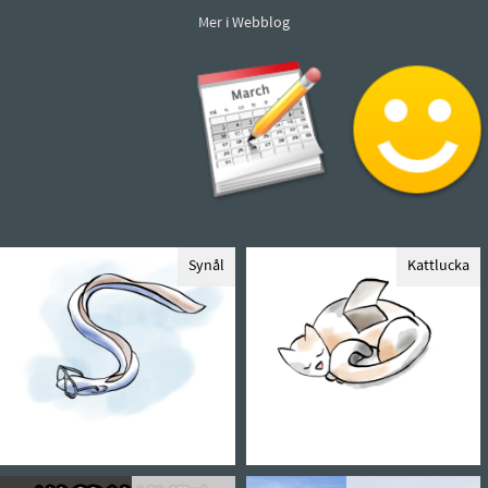
Mer i Webblog
Synål
Kattlucka