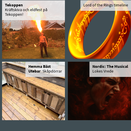
Tekoppen
Lord of the Rings timeline
Kräftskiva och eldfest på
Tekoppen!
Hemma Bäst
Nordic: The Musical
Utebar
: Skåpdörrar
Lokes Vrede