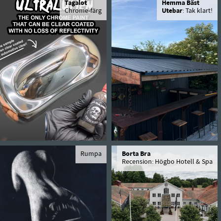
Tagalot
Hemma Bäst
Chrome-färg
Utebar
: Tak klart!
Rumpa
Borta Bra
Recension: Högbo Hotell & Spa