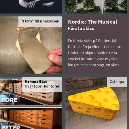
"Flärp" till ismaskinen
Nordic: The Musical
Första skiss
En första skiss på Balders fall.
Detta är Freja efter att Loke lurat
Höder att skjuta Balder. Hela
stycket kommer vara mycket
längre. Men som sagt, en skiss
Hemma Bäst
Ostkupa
Nya lådor i kontoret