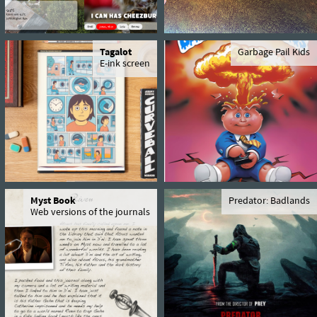
Tagalot
Garbage Pail Kids
E-ink screen
Myst Book
Predator: Badlands
Web versions of the journals