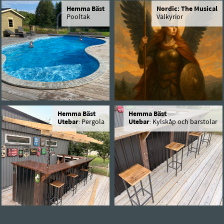
Hemma Bäst
Nordic: The Musical
Pooltak
Valkyrior
Hemma Bäst
Hemma Bäst
Utebar
: Pergola
Utebar
: Kylskåp och barstolar