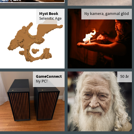
Myst Book
Ny kamera, gammal glöd
Selenitic Age
GameConnect
50 år
Ny PC!