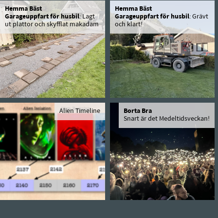
Hemma Bäst
Hemma Bäst
Garageuppfart för husbil
: Lagt
Garageuppfart för husbil
: Grävt
ut plattor och skyfflat makadam
och klart!
Alien Timeline
Borta Bra
Snart är det Medeltidsveckan!