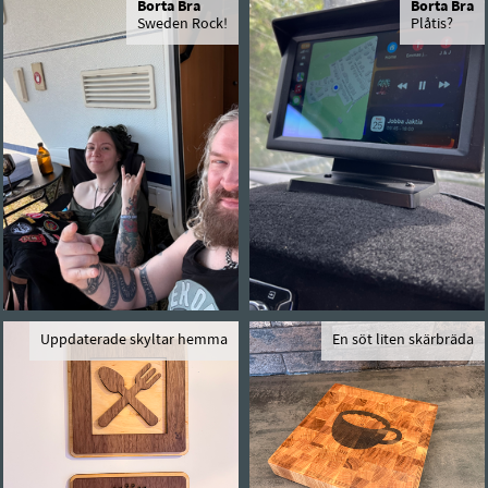
Borta Bra
Borta Bra
Sweden Rock!
Plåtis?
Uppdaterade skyltar hemma
En söt liten skärbräda