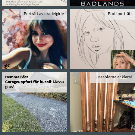
Porträtt av u/arielgirle
Profilporträtt
Hemma Bäst
Ljussablarna är klara!
Garageuppfart för husbil
: Massa
grus!