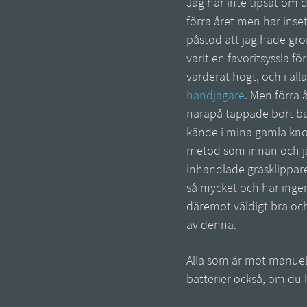
Jag har inte tipsat om 
förra året men har inset
påstod att jag hade grön
varit en favoritsyssla fö
värderat högt, och i all
handjagare
. Men förra 
närapå tappade bort ba
kände i mina gamla kno
metod som innan och ja
inhandlade gräsklippare
så mycket och har ingen
däremot väldigt bra och
av denna.
Alla som är mot manuell
batterier också, om du 