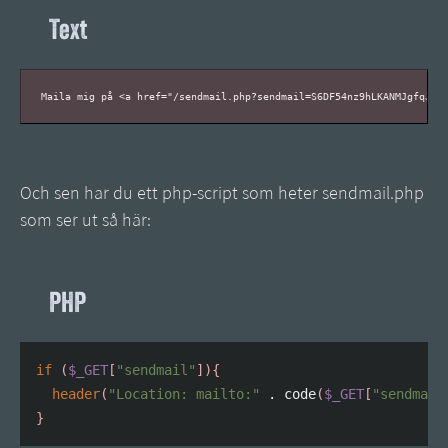
Text
Och sen har du ett php-script som heter sendmail.php
som ser ut så här:
PHP
if
(
$_GET
[
"sendmail"
]
)
{
header
(
"Location: mailto:"
.
 code
(
$_GET
[
"sendmail
}