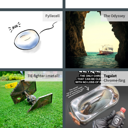
Fyllecell
The Odyssey
TIE-fighter i metall!
Tagalot
Chrome-färg