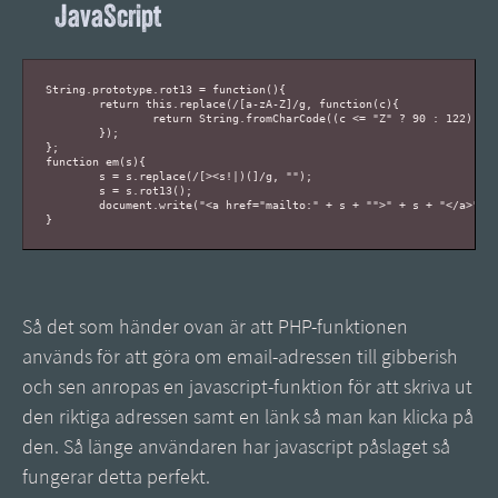
JavaScript
String.prototype.rot13 = function(){

	return this.replace(/[a-zA-Z]/g, function(c){

		return String.fromCharCode((c <= "Z" ? 90 : 122) >= (c = c.charCodeAt(0) + 13) ? c : c - 26);

	});

};

function em(s){

	s = s.replace(/[><s!|)(]/g, "");

	s = s.rot13();

	document.write("<a href="mailto:" + s + "">" + s + "</a>");

Så det som händer ovan är att PHP-funktionen
används för att göra om email-adressen till gibberish
och sen anropas en javascript-funktion för att skriva ut
den riktiga adressen samt en länk så man kan klicka på
den. Så länge användaren har javascript påslaget så
fungerar detta perfekt.