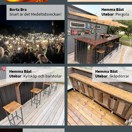
Borta Bra
Hemma Bäst
Snart är det Medeltidsveckan!
Utebar
: Pergola
Hemma Bäst
Hemma Bäst
Utebar
: Kylskåp och barstolar
Utebar
: Skåpdörrar