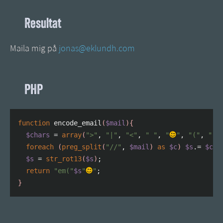
Resultat
Maila mig på
jonas@eklundh.com
PHP
function
 encode_email
(
$mail
)
{
$chars
=
array
(
">"
,
"|"
,
"<"
,
" "
,
"
"
,
"("
,
"!"
foreach
(
preg_split
(
"//"
,
$mail
)
as
$c
)
$s
.=
$cha
$s
=
str_rot13
(
$s
)
;
return
"em("
$s
"
"
;
}