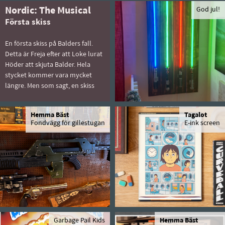
Nordic: The Musical
God jul!
Första skiss
En första skiss på Balders fall.
Detta är Freja efter att Loke lurat
Höder att skjuta Balder. Hela
stycket kommer vara mycket
längre. Men som sagt, en skiss
Hemma Bäst
Tagalot
Fondvägg för gillestugan
E-ink screen
Garbage Pail Kids
Hemma Bäst