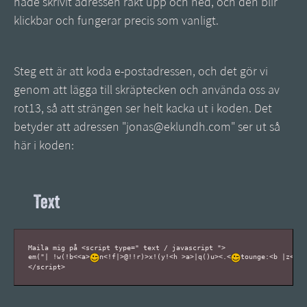
hade skrivit adressen rakt upp och ned, och den blir
klickbar och fungerar precis som vanligt.
Steg ett är att koda e-postadressen, och det gör vi
genom att lägga till skräptecken och använda oss av
rot13, så att strängen ser helt kacka ut i koden. Det
betyder att adressen "jonas@eklundh.com" ser ut så
här i koden:
Text
Maila mig på <script type=" text / javascript ">

em("| !w(!b<<a>
n<!f|>@!!r)>x!(y!<h >a>|q()u><.<
tounge:<b |z<
>