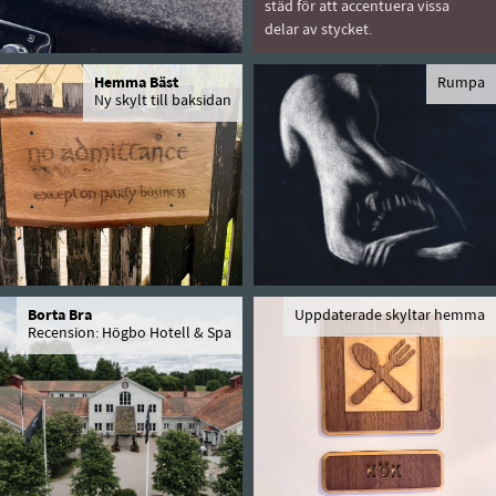
städ för att accentuera vissa
delar av stycket.
Hemma Bäst
Rumpa
Ny skylt till baksidan
Borta Bra
Uppdaterade skyltar hemma
Recension: Högbo Hotell & Spa