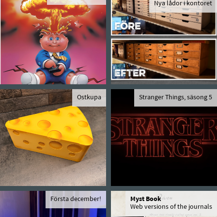
Nya lådor i kontoret
Ostkupa
Stranger Things, säsong 5
Första december!
Myst Book
Web versions of the journals