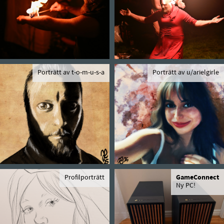
Porträtt av t-o-m-u-s-a
Porträtt av u/arielgirle
Profilporträtt
GameConnect
Ny PC!