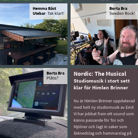
Hemma Bäst
Borta Bra
Utebar
: Tak klart!
Sweden Rock!
Borta Bra
Nordic: The Musical
Plåtis?
Studiomusik i stort sett
klar för Himlen Brinner
Nu är Himlen Brinner uppdaterad
med helt ny studiomusik av Emil.
Vi har jobbat fram ett sound som
känns passande för Tor och
Mjölner och lagt in saker som
åsknedslag och hammarslag på