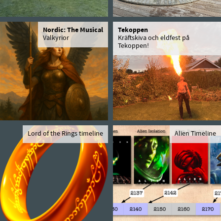
Nordic: The Musical
Tekoppen
Valkyrior
Kräftskiva och eldfest på
Tekoppen!
Lord of the Rings timeline
Alien Timeline