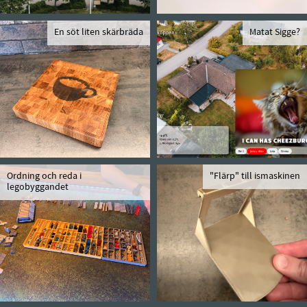
En söt liten skärbräda
Matat Sigge?
Ordning och reda i
"Flärp" till ismaskinen
legobyggandet