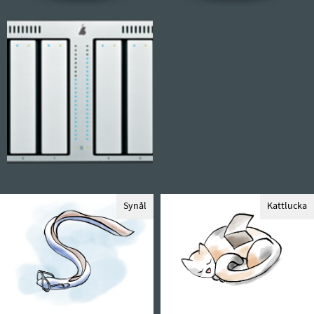
Synål
Kattlucka