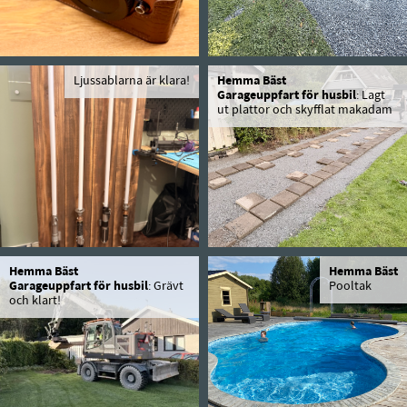
Ljussablarna är klara!
Hemma Bäst
Garageuppfart för husbil
: Lagt
ut plattor och skyfflat makadam
Hemma Bäst
Hemma Bäst
Garageuppfart för husbil
: Grävt
Pooltak
och klart!