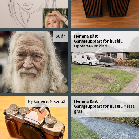
50 år
Hemma Bäst
Garageuppfart för husbil
:
Uppfarten är klar!
Ny kamera: Nikon Zf
Hemma Bäst
Garageuppfart för husbil
: Massa
grus!