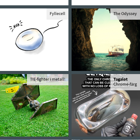
Fyllecell
The Odyssey
TIE-fighter i metall!
Tagalot
Chrome-färg