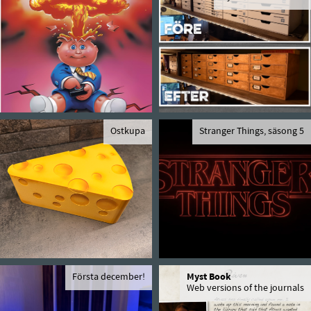
Ostkupa
Stranger Things, säsong 5
Första december!
Myst Book
Web versions of the journals