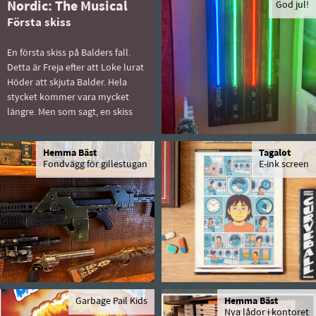
Nordic: The Musical
God jul!
Första skiss
En första skiss på Balders fall.
Detta är Freja efter att Loke lurat
Höder att skjuta Balder. Hela
stycket kommer vara mycket
längre. Men som sagt, en skiss
Hemma Bäst
Tagalot
Fondvägg för gillestugan
E-ink screen
Garbage Pail Kids
Hemma Bäst
Nya lådor i kontoret