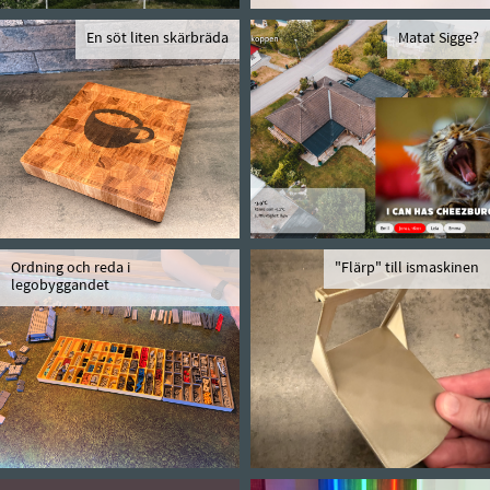
En söt liten skärbräda
Matat Sigge?
Ordning och reda i
"Flärp" till ismaskinen
legobyggandet