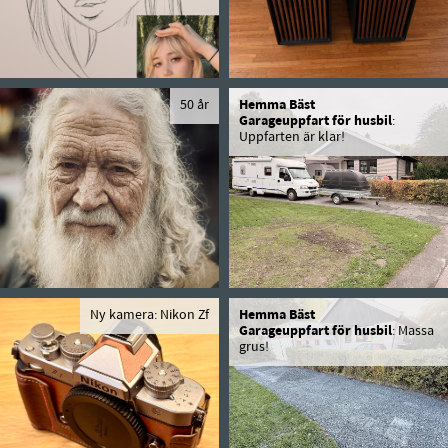
50 år
Hemma Bäst
Garageuppfart för husbil
:
Uppfarten är klar!
Ny kamera: Nikon Zf
Hemma Bäst
Garageuppfart för husbil
: Massa
grus!