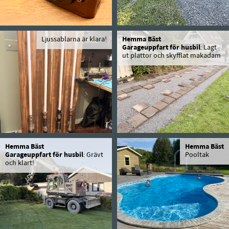
Ljussablarna är klara!
Hemma Bäst
Garageuppfart för husbil
: Lagt
ut plattor och skyfflat makadam
Hemma Bäst
Hemma Bäst
Garageuppfart för husbil
: Grävt
Pooltak
och klart!