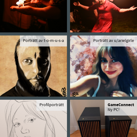
Porträtt av t-o-m-u-s-a
Porträtt av u/arielgirle
Profilporträtt
GameConnect
Ny PC!