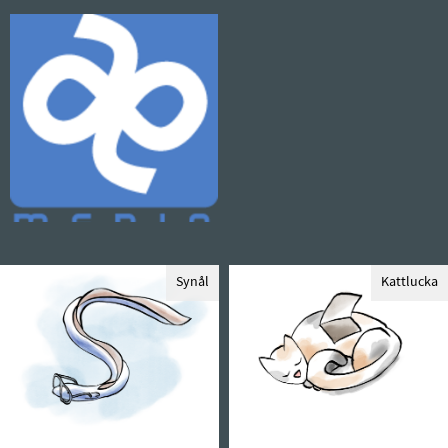
Synål
Kattlucka