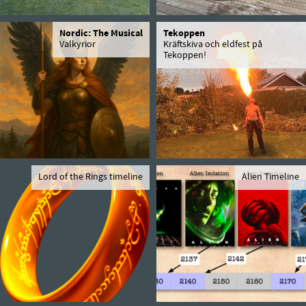
Nordic: The Musical
Tekoppen
Valkyrior
Kräftskiva och eldfest på
Tekoppen!
Lord of the Rings timeline
Alien Timeline