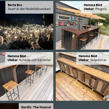
Borta Bra
Hemma Bäst
Snart är det Medeltidsveckan!
Utebar
: Pergola
Hemma Bäst
Hemma Bäst
Utebar
: Kylskåp och barstolar
Utebar
: Skåpdörrar
Nordic: The Musical