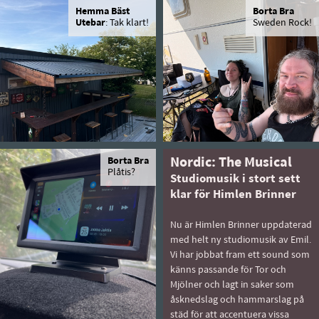
Hemma Bäst
Borta Bra
Utebar
: Tak klart!
Sweden Rock!
Borta Bra
Nordic: The Musical
Plåtis?
Studiomusik i stort sett
klar för Himlen Brinner
Nu är Himlen Brinner uppdaterad
med helt ny studiomusik av Emil.
Vi har jobbat fram ett sound som
känns passande för Tor och
Mjölner och lagt in saker som
åsknedslag och hammarslag på
städ för att accentuera vissa