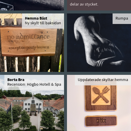
delar av stycket.
Hemma Bäst
Rumpa
Ny skylt till baksidan
Borta Bra
Uppdaterade skyltar hemma
Recension: Högbo Hotell & Spa