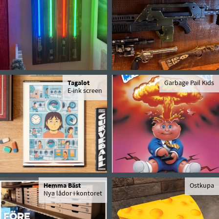
Tagalot
Garbage Pail Kids
E-ink screen
Hemma Bäst
Ostkupa
Nya lådor i kontoret