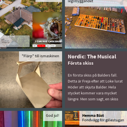
legobyggandet
"Flärp" till ismaskinen
Nordic: The Musical
Första skiss
En första skiss på Balders fall.
Detta är Freja efter att Loke lurat
Höder att skjuta Balder. Hela
stycket kommer vara mycket
längre. Men som sagt, en skiss
God jul!
Hemma Bäst
Fondvägg för gillestugan