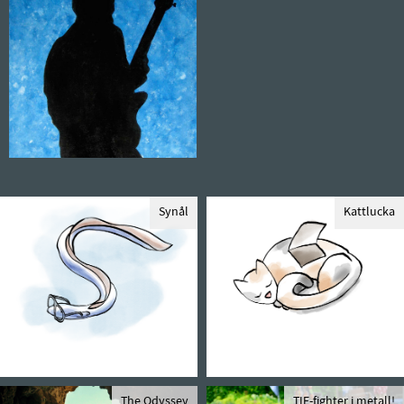
Synål
Kattlucka
The Odyssey
TIE-fighter i metall!