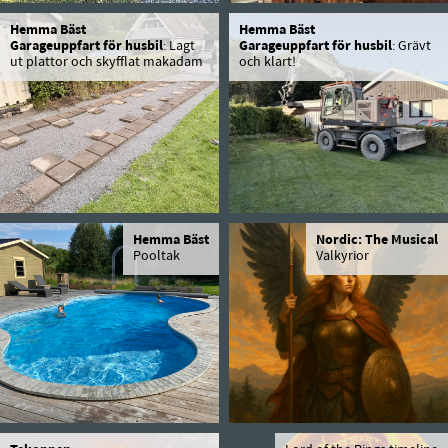
Hemma Bäst
Hemma Bäst
Garageuppfart för husbil
: Lagt
Garageuppfart för husbil
: Grävt
ut plattor och skyfflat makadam
och klart!
Hemma Bäst
Nordic: The Musical
Pooltak
Valkyrior