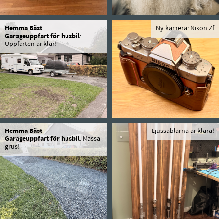
Hemma Bäst
Ny kamera: Nikon Zf
Garageuppfart för husbil
:
Uppfarten är klar!
Hemma Bäst
Ljussablarna är klara!
Garageuppfart för husbil
: Massa
grus!