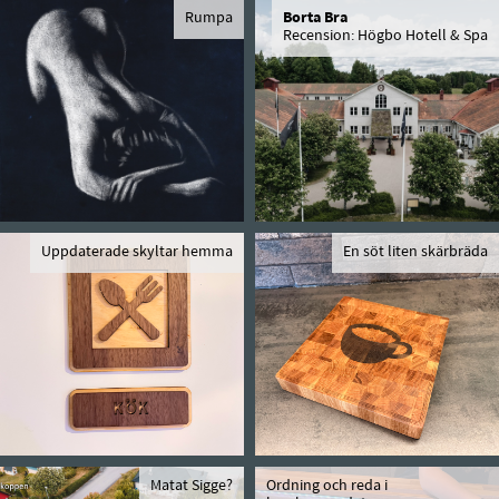
Rumpa
Borta Bra
Recension: Högbo Hotell & Spa
Uppdaterade skyltar hemma
En söt liten skärbräda
Matat Sigge?
Ordning och reda i