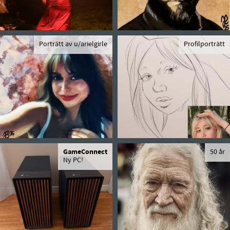
Porträtt av u/arielgirle
Profilporträtt
GameConnect
50 år
Ny PC!