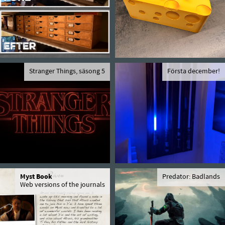
Stranger Things, säsong 5
Första december!
Myst Book
Predator: Badlands
Web versions of the journals