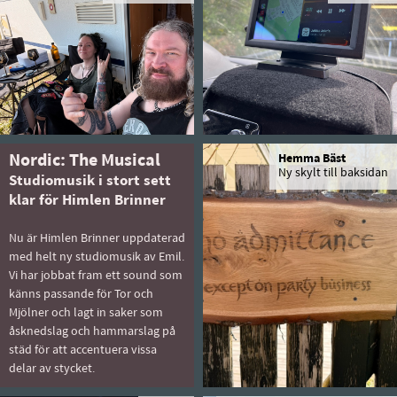
Nordic: The Musical
Hemma Bäst
Ny skylt till baksidan
Studiomusik i stort sett
klar för Himlen Brinner
Nu är Himlen Brinner uppdaterad
med helt ny studiomusik av Emil.
Vi har jobbat fram ett sound som
känns passande för Tor och
Mjölner och lagt in saker som
åsknedslag och hammarslag på
städ för att accentuera vissa
delar av stycket.