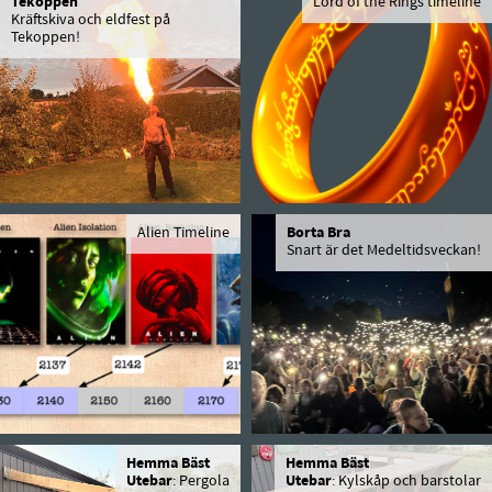
Tekoppen
Lord of the Rings timeline
Kräftskiva och eldfest på
Tekoppen!
Alien Timeline
Borta Bra
Snart är det Medeltidsveckan!
Hemma Bäst
Hemma Bäst
Utebar
: Pergola
Utebar
: Kylskåp och barstolar