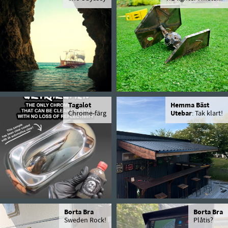
Tagalot
Hemma Bäst
Chrome-färg
Utebar
: Tak klart!
Borta Bra
Borta Bra
Sweden Rock!
Plåtis?