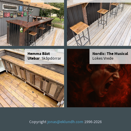
Hemma Bäst
Nordic: The Musical
Utebar
: Skåpdörrar
Lokes Vrede
Copyright
jonas@eklundh.com
1996-2026