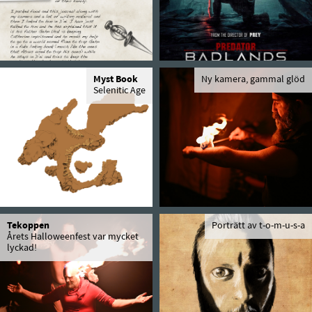
Myst Book
Ny kamera, gammal glöd
Selenitic Age
Tekoppen
Porträtt av t-o-m-u-s-a
Årets Halloweenfest var mycket
lyckad!