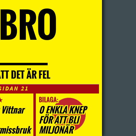
EBRO
TT DET ÄR FEL
SIDAN 21
★
BILAGA:
 Vittnar
0 ENKLA KNEP
FÖR ATT BLI
missbruk
MILJONÄR