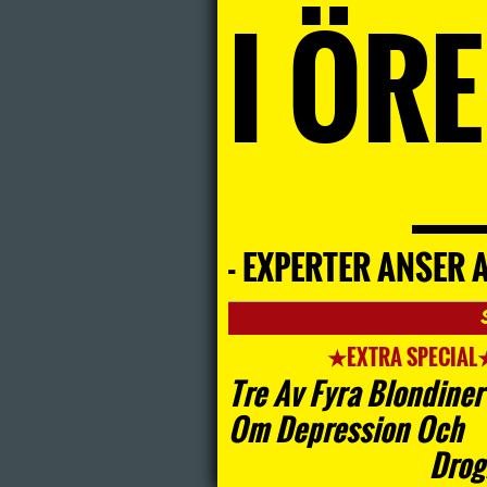
I ÖR
- EXPERTER ANSER A
★EXTRA SPECIAL
Tre Av Fyra Blondiner
Om Depression Och
Drog