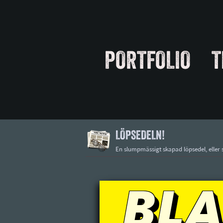
PORTFOLIO
T
LÖPSEDELN!
En slumpmässigt skapad löpsedel, eller 
BL