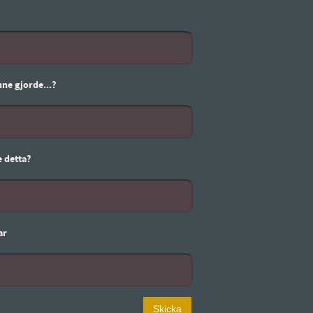
ne gjorde...?
 detta?
ar