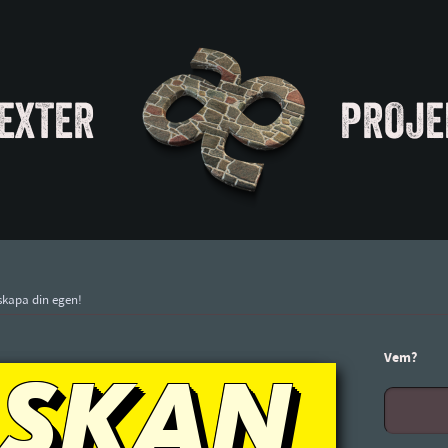
EXTER
PROJE
skapa din egen!
Vem?
ASKAN