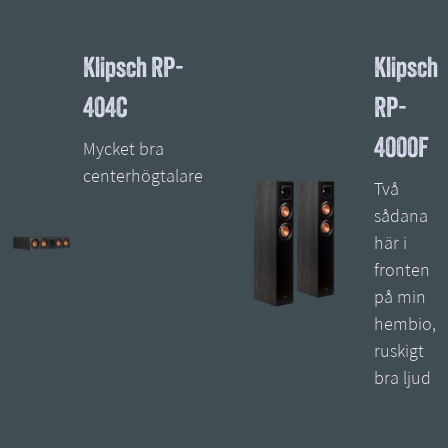
Klipsch RP-
Klipsch
404C
RP-
4000F
Mycket bra
centerhögtalare
Två
sådana
här i
fronten
på min
hembio,
ruskigt
bra ljud