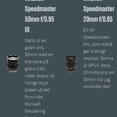
Speedmaster
Speedmaster
50mm f/0.95
20mm f/0.95
III
En till
Speedmaster-
Detta är en
lins, som också
galen lins,
ger krämigt
50mm med en
resultat. Denna
bländare på
är APS-C dock,
galna 0.95,
så motsvarar en
vilket skapar så
35mm när jag
härligt mjuk
använder den
bokeh så det
finns inte.
Manuell
fokusering