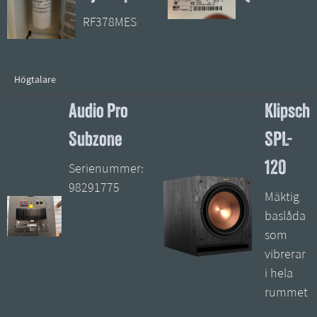
RF378MES
Högtalare
Audio Pro
Klipsch
Subzone
SPL-
120
Serienummer:
98291775
Mäktig
baslåda
som
vibrerar
i hela
rummet