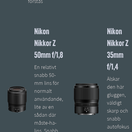
förstås
Nikon
Nikon
Nikkor Z
Nikkor Z
50mm f/1,8
35mm
f/1,4
En relativt
snabb 50-
Älskar
mm lins för
den här
normalt
gluggen,
användande,
väldigt
lite av en
skarp och
sådan där
snabb
måste-ha-
autofokus
lins. Snabb