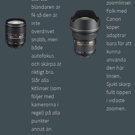
zoomlinser.
bländaren är
Folk med
f4 så den är
Canon
inte
köper
överdrivet
adaptrar
snabb, men
bara för att
både
kunna
autofokus
använda
och skärpa är
den här
riktigt bra.
linsen.
Slår alla
Sjukt skarp
kitlinser (som
fullt öppen
följer med
i vidaste
kamerorna i
zoomen.
regel) på alla
punkter
annat än