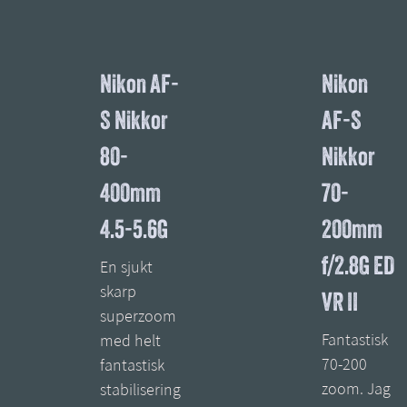
Nikon AF-
Nikon
S Nikkor
AF-S
80-
Nikkor
400mm
70-
4.5-5.6G
200mm
f/2.8G ED
En sjukt
skarp
VR II
superzoom
Fantastisk
med helt
70-200
fantastisk
zoom. Jag
stabilisering