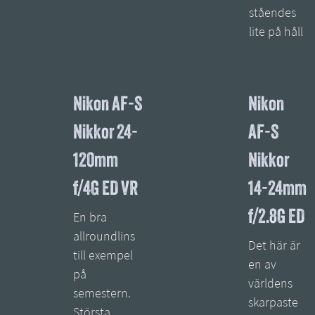
ståendes
lite på håll
Nikon AF-S
Nikon
Nikkor 24-
AF-S
120mm
Nikkor
f/4G ED VR
14-24mm
f/2.8G ED
En bra
allroundlins
Det här är
till exempel
en av
på
världens
semestern.
skarpaste
Största