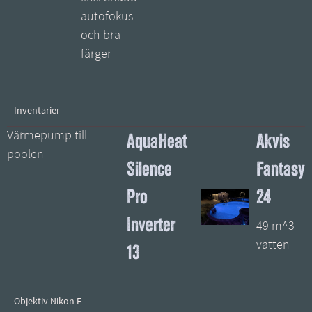
autofokus
och bra
färger
Inventarier
AquaHeat
Akvis
Värmepump till
poolen
Silence
Fantasy
Pro
24
Inverter
49 m^3
vatten
13
Objektiv Nikon F