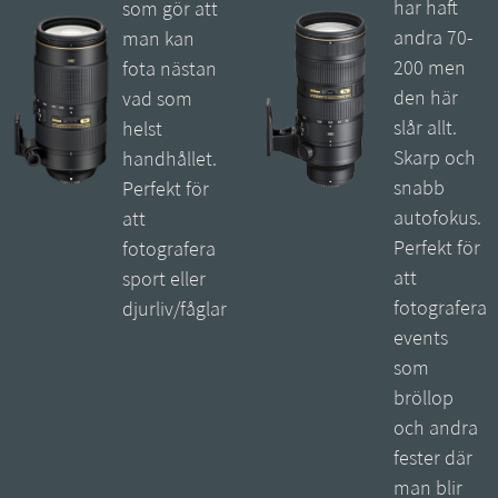
har haft
som gör att
andra 70-
man kan
200 men
fota nästan
den här
vad som
slår allt.
helst
Skarp och
handhållet.
snabb
Perfekt för
autofokus.
att
Perfekt för
fotografera
att
sport eller
fotografera
djurliv/fåglar
events
som
bröllop
och andra
fester där
man blir