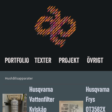
PORTFOLIO
TEXTER
PROJEKT
ÖVRIGT
Hushållsapparater
Husqvarna
Husqvarna
Vattenfilter
Frys
Kylskåp
QT3582X