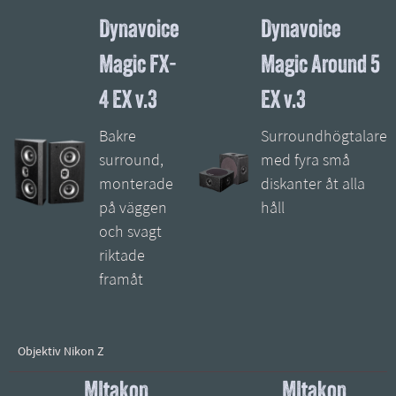
Dynavoice
Dynavoice
Magic FX-
Magic Around 5
4 EX v.3
EX v.3
Bakre
Surroundhögtalare
surround,
med fyra små
monterade
diskanter åt alla
på väggen
håll
och svagt
riktade
framåt
Objektiv Nikon Z
MItakon
MItakon