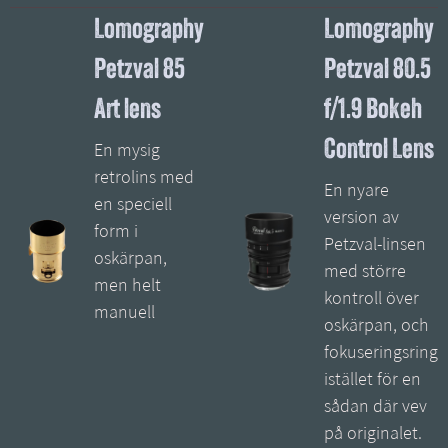
Lomography
Lomography
Petzval 85
Petzval 80.5
Art lens
f/1.9 Bokeh
Control Lens
En mysig
retrolins med
En nyare
en speciell
version av
form i
Petzval-linsen
oskärpan,
med större
men helt
kontroll över
manuell
oskärpan, och
fokuseringsring
istället för en
sådan där vev
på originalet.