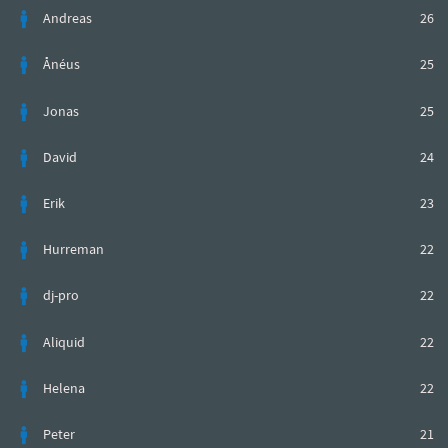
Andreas
26
Ånéus
25
Jonas
25
David
24
Erik
23
Hurreman
22
dj-pro
22
Aliquid
22
Helena
22
Peter
21